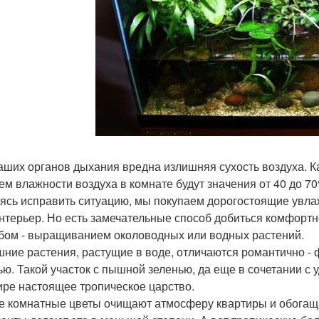
аших органов дыхания вредна излишняя сухость воздуха. К
ем влажности воздуха в комнате будут значения от 40 до 70
ясь исправить ситуацию, мы покупаем дорогостоящие увла
нтерьер. Но есть замечательные способ добиться комфорт
бом - выращиванием околоводных или водных растений.
ние растения, растущие в воде, отличаются романтично -
ью. Такой участок с пышной зеленью, да еще в сочетании 
ире настоящее тропическое царство.
 комнатные цветы очищают атмосферу квартиры и обогащаю