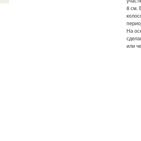
участ
8 см.
колос
перио
На ос
сдела
или ч