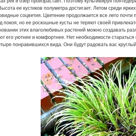
ках рек и озер произрастает. Поэтому культивируя понтедер
 Высота ее кустиков полуметра достигает. Летом среди ярк
овидные соцветия. Цветение продолжается все лето почти 
д покоя, но ее роскошные кусты не теряют своей привлекат
новании этих влаголюбивых растений можно создавать раз
ют его уютнее и комфортнее. Нет необходимости стараться 
етыре понравившихся вида. Они будут радовать вас круглый