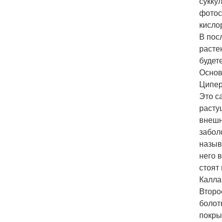
сукку
фотос
кисло
В пос
расте
будет
Основ
Ципер
Это с
расту
внешн
забол
назыв
него 
стоят
Калла
Второ
болот
покры