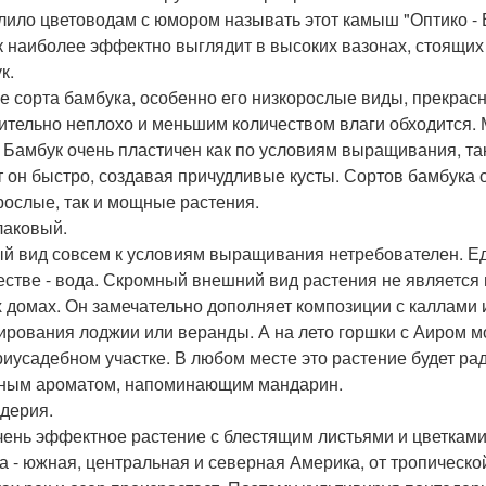
лило цветоводам с юмором называть этот камыш "Оптико - 
к наиболее эффектно выглядит в высоких вазонах, стоящих
к.
е сорта бамбука, особенно его низкорослые виды, прекрас
ительно неплохо и меньшим количеством влаги обходится. 
. Бамбук очень пластичен как по условиям выращивания, та
т он быстро, создавая причудливые кусты. Сортов бамбука 
рослые, так и мощные растения.
лаковый.
й вид совсем к условиям выращивания нетребователен. Ед
естве - вода. Скромный внешний вид растения не является
 домах. Он замечательно дополняет композиции с каллами 
ирования лоджии или веранды. А на лето горшки с Аиром м
риусадебном участке. В любом месте это растение будет рад
ным ароматом, напоминающим мандарин.
дерия.
чень эффектное растение с блестящим листьями и цветками 
а - южная, центральная и северная Америка, от тропической