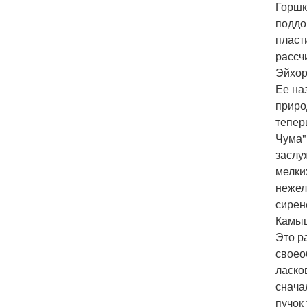
Горшк
поддо
пласт
рассч
Эйхор
Ее на
приро
тепер
Чума"
заслу
мелки
нежел
сирен
Камы
Это р
своео
ласко
снача
пучок