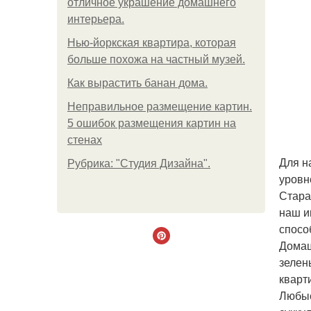
отличное украшение домашнего
интерьера.
Нью-йоркская квартира, которая
больше похожа на частный музей.
Как вырастить банан дома.
Неправильное размещение картин.
5 ошибок размещения картин на
стенах
Для н
Рубрика: "Студия Дизайна".
уровн
Стара
наш и
спосо
Домаш
зелен
кварт
Любые