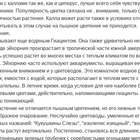
и с каллами так же, как и циперус, лучше всего себя чувс
нники. Популярность цветка связана не , внимание, только 
ичностью растения. Калла может расти также в условиях от
итывать в этом случае на пышное цветение не приходится.
ния.
зывают еще водяным Гиацинтом. Она также удивительно неп
де эйхорния произрастает в тропической части южной амер
ь успешно растет во многих местах с теплым климатом по в
. Эйхорнию часто используют аквариумисты, выращивая ее 
женным вниманием и у цветоводов. Это комнатное водное р
х, емкостях с водой, которые располагают в теплом месте 
ательны. В летнее время, когда условия для нее наиболее
евыми цветами, действительно, напоминающими гиацинты.
ш поникающий.
астение не отличается пышным цветением, но его нежные 
бразное очарование. Неслучайно цветоводы, умиленные ег
вых названий: "Кукушкины Слезы", "изолепис изящный", "в
ла растут вертикально. Постепенно, становясь все длиннее
 тоненьких зеленых трубочек с серебристыми огоньками мел