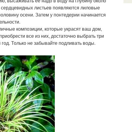
ию, высаживать ее надо в воду на глубину около
их сердцевидных листьев появляются лиловые
половину осени. Затем у понтедерии начинается
ельности.
личные композиции, которые украсят ваш дом,
приобрести все из них, достаточно выбрать три
 год. Только не забывайте подливать воды.