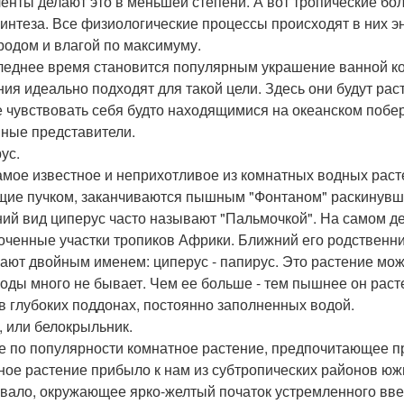
ленты делают это в меньшей степени. А вот тропические б
интеза. Все физиологические процессы происходят в них эн
родом и влагой по максимуму.
леднее время становится популярным украшение ванной 
ния идеально подходят для такой цели. Здесь они будут рас
е чувствовать себя будто находящимися на океанском побе
ные представители.
ус.
амое известное и неприхотливое из комнатных водных раст
щие пучком, заканчиваются пышным "Фонтаном" раскинувши
ий вид циперус часто называют "Пальмочкой". На самом дел
оченные участки тропиков Африки. Ближний его родственни
ают двойным именем: циперус - папирус. Это растение мож
воды много не бывает. Чем ее больше - тем пышнее он раст
 в глубоких поддонах, постоянно заполненных водой.
, или белокрыльник.
е по популярности комнатное растение, предпочитающее пр
ное растение прибыло к нам из субтропических районов ю
вало, окружающее ярко-желтый початок устремленного вве