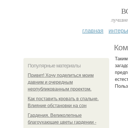
В
лучшие 
главная
интерь
Ком
Таким
загад
Популярные материалы
предп
Привет! Хочу поделиться моим
естес
давним и очередным
Польз
неопубликованным проектом.
Как поставить кровать в спальне.
Влияние обстановки на сон
Гардения. Великолепные
благоухающие цветы гардении -