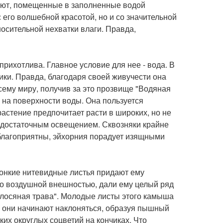
твуют, помещенные в заполненные водой
с его волшебной красотой, но и со значительной
носительной нехватки влаги. Правда,
рихотлива. Главное условие для нее - вода. В
ики. Правда, благодаря своей живучести она
сему миру, получив за это прозвище "Водяная
на поверхности воды. Она пользуется
астение предпочитает расти в широких, но не
с достаточным освещением. Сквозняки крайне
 благоприятны, эйхорния порадует изящными
тонкие нитевидные листья придают ему
о воздушной внешностью, дали ему целый ряд
олосяная трава". Молодые листы этого камыша
, они начинают наклоняться, образуя пышный
ких округлых соцветий на кончиках. Что