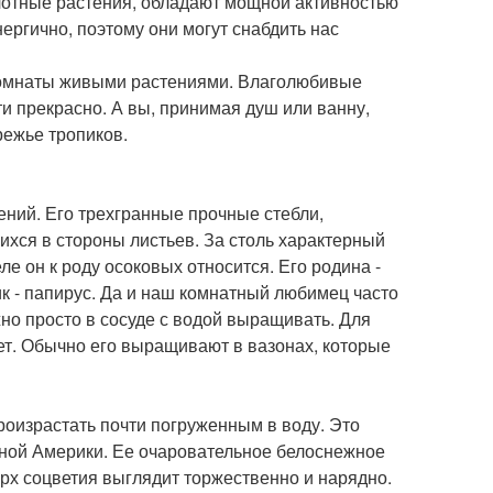
олотные растения, обладают мощной активностью
ергично, поэтому они могут снабдить нас
комнаты живыми растениями. Влаголюбивые
ти прекрасно. А вы, принимая душ или ванну,
режье тропиков.
ений. Его трехгранные прочные стебли,
хся в стороны листьев. За столь характерный
е он к роду осоковых относится. Его родина -
к - папирус. Да и наш комнатный любимец часто
но просто в сосуде с водой выращивать. Для
ет. Обычно его выращивают в вазонах, которые
оизрастать почти погруженным в воду. Это
жной Америки. Ее очаровательное белоснежное
рх соцветия выглядит торжественно и нарядно.