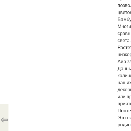
позво
цвето
Бамбу
Многи
сравн
света
Расте
низко
Аир з
Данны
колич
наших
декор
или п
прият
Понте
⇦
Это о
родин