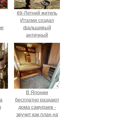
69-Летний житель
Италии создал
не
фальшивый
античный
амфитеатр и
долгое время
успешно выдавал
его за настоящее
историческое
наследие.
В Японии
а
бесплатно раздают
о
дома самураев -
звучит как план на
новую жизнь.