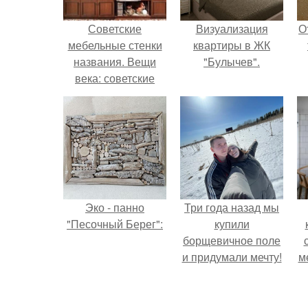
Советские
Визуализация
О
мебельные стенки
квартиры в ЖК
названия. Вещи
"Булычев".
века: советские
стенки 80-х.
Эко - панно
Три года назад мы
"Песочный Берег":
купили
борщевичное поле
и придумали мечту!
м