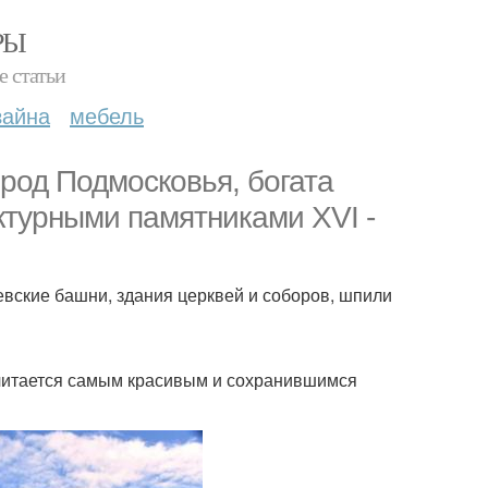
РЫ
е статьи
зайна
мебель
ород Подмосковья, богата
турными памятниками XVI -
евские башни, здания церквей и соборов, шпили
считается самым красивым и сохранившимся