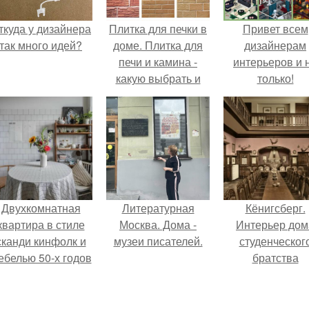
ткуда у дизайнера
Плитка для печки в
Привет всем
так много идей?
доме. Плитка для
дизайнерам
печи и камина -
интерьеров и 
какую выбрать и
только!
какой лучше
обложить печь в
доме.
Двухкомнатная
Литературная
Кёнигсберг.
квартира в стиле
Москва. Дома -
Интерьер дом
сканди кинфолк и
музеи писателей.
студенческог
ебелью 50-х годов
братства
в высотке на
"Германия".
котельнической.