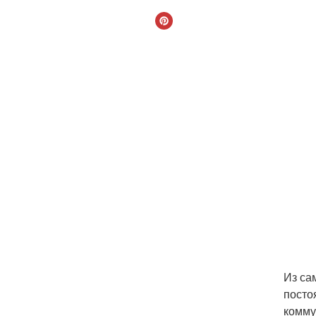
Из са
посто
комму