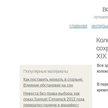
В
лучшие 
главная
интерь
Кол
сох
XIX
Все з
колок
Популярные материалы
Как поставить кровать в спальне.
В пер
Влияние обстановки на сон
кремл
Невеста без права выбора: как
показ Samuel Cirnansck 2012 года
превратил подиум в манифест