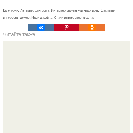
Категории:
Интерьер для дома
,
Интерьер маленькой квартиры
,
Красивые
интерьеры домов
,
Идеи дизайна
,
Стили интерьеров квартир
Читайте также
Ваза из бутылки. Приступаем к уроку