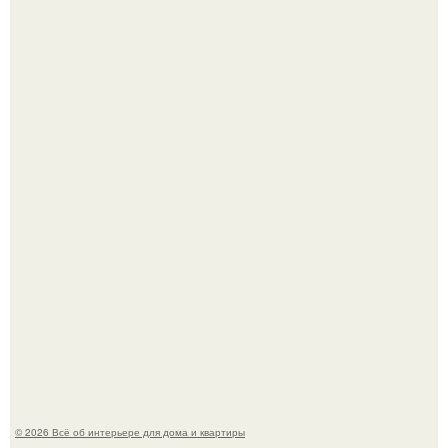
Двухкомнатная квартира в стиле сканди кинфолк и
мебелью 50-х годов в высотке на котельнической.
Это жилой комплекс в Париже, в пригороде нуази - ле -
гран.
© 2026 Всё об интерьере для дома и квартиры