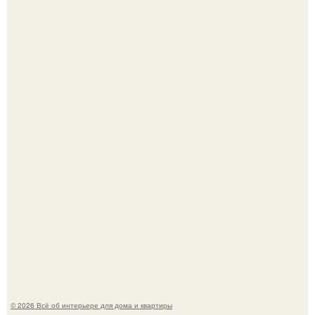
Это жилой комплекс в Париже, в пригороде нуази - ле -
гран.
"Ух, Заморочился же Дизайнер", - подумала я, когда
зашла в кафе - бар "слезы березы".
© 2026 Всё об интерьере для дома и квартиры