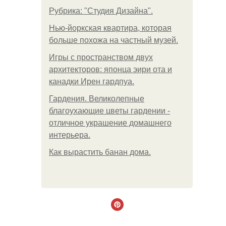
Рубрика: "Студия Дизайна".
Нью-йоркская квартира, которая
больше похожа на частный музей.
Игры с пространством двух
архитекторов: японца эири ота и
канадки Ирен гардпуа.
Гардения. Великолепные
благоухающие цветы гардении -
отличное украшение домашнего
интерьера.
Как вырастить банан дома.