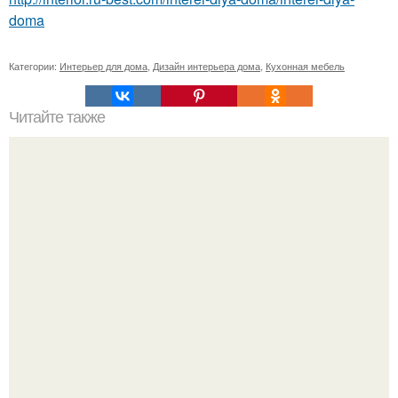
doma
Категории:
Интерьер для дома
,
Дизайн интерьера дома
,
Кухонная мебель
Читайте также
Бизнес-план: производство мебели из паллет.