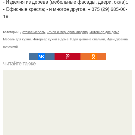
- Изделия из дерева (мебельные фасады, двери, окна);.
- Офисные кресла; - и многое другое. + 375 (29) 685-00-
19.
Категории:
Детская мебель
,
Стили интерьеров квартир
,
Интерьер для дома
,
Мебель для кухни
,
Интерьер кухни в доме
,
Идеи дизайна спальни
,
Идеи дизайна
прихожей
Читайте также
Резьба по дереву в стиле барокко. Резьба по дереву:
стилистические направления и характерные узоры.