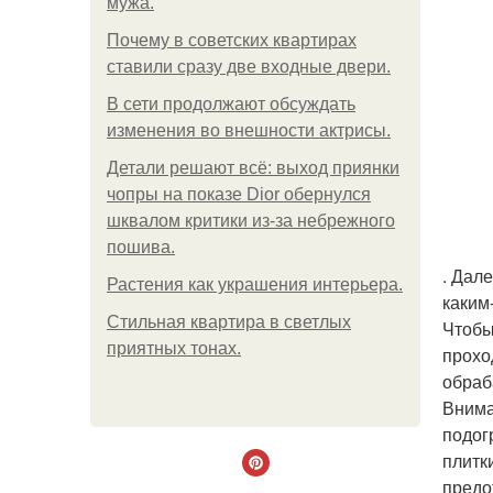
мужа.
Почему в советских квартирах
ставили сразу две входные двери.
В сети продолжают обсуждать
изменения во внешности актрисы.
Детали решают всё: выход приянки
чопры на показе Dior обернулся
шквалом критики из-за небрежного
пошива.
. Дал
Растения как украшения интерьера.
каким
Стильная квартира в светлых
Чтобы
приятных тонах.
прохо
обраб
Внима
подог
плитк
предо