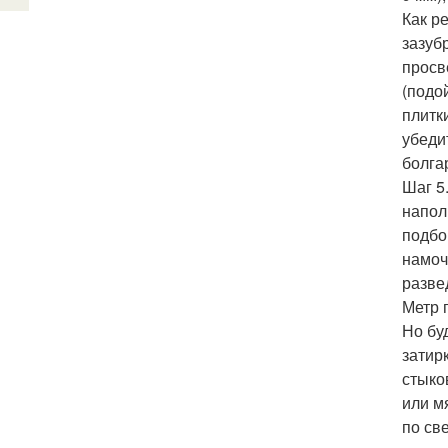
Как р
зазуб
просв
(подо
плитк
убеди
болга
Шаг 5
напол
подбо
намоч
разве
Метр 
Но бу
затир
стыко
или м
по св