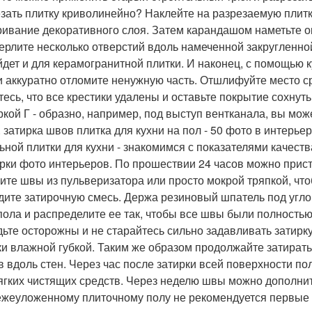
езать плитку криволинейно? Наклейте на разрезаемую плит
ривание декоративного слоя. Затем карандашом наметьте о
ерлите несколько отверстий вдоль намеченной закругленн
йдет и для керамогранитной плитки. И наконец, с помощью 
и аккуратно отломите ненужную часть. Отшлифуйте место ср
тесь, что все крестики удалены и оставьте покрытие сохнуть
ркой Г - образно, например, под выступ вентканала, вы може
. затирка швов плитка для кухни на пол - 50 фото в интерье
ьной плитки для кухни - знакомимся с показателями качест
рки фото интерьеров. По прошествии 24 часов можно присту
ите швы из пульверизатора или просто мокрой тряпкой, что
дите затирочную смесь. Держа резиновый шпатель под углом
пола и распределите ее так, чтобы все швы были полность
дьте осторожны и не старайтесь сильно задавливать затирк
ки влажной губкой. Таким же образом продолжайте затирать
в вдоль стен. Через час после затирки всей поверхности п
ягких чистящих средств. Через неделю швы можно дополни
ежеуложенному плиточному полу не рекомендуется первые 2-3