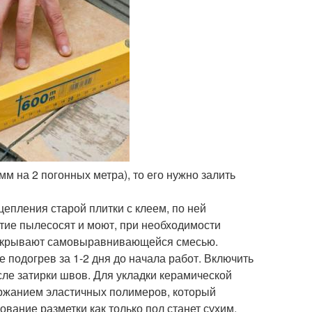
мм на 2 погонных метра), то его нужно залить
цепления старой плитки с клеем, по ней
ие пылесосят и моют, при необходимости
 покрывают самовыравнивающейся смесью.
 подогрев за 1-2 дня до начала работ. Включить
сле затирки швов. Для укладки керамической
ержанием эластичных полимеров, который
ание разметки как только пол станет сухим,