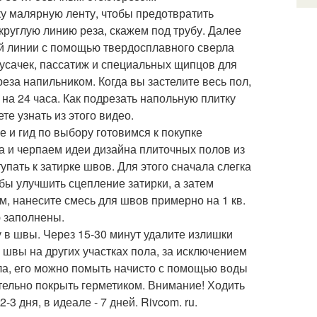
ку малярную ленту, чтобы предотвратить
круглую линию реза, скажем под трубу. Далее
ой линии с помощью твердосплавного сверла
кусачек, пассатиж и специальных щипцов для
еза напильником. Когда вы застелите весь пол,
 на 24 часа. Как подрезать напольную плитку
те узнать из этого видео.
ре и гид по выбору готовимся к покупке
ва и черпаем идеи дизайна плиточных полов из
пать к затирке швов. Для этого сначала слегка
бы улучшить сцепление затирки, а затем
, нанесите смесь для швов примерно на 1 кв.
ю заполнены.
у в швы. Через 15-30 минут удалите излишки
 швы на других участках пола, за исключением
ола, его можно помыть начисто с помощью воды
тельно покрыть герметиком. Внимание! Ходить
 дня, в идеале - 7 дней. Rivcom. ru.