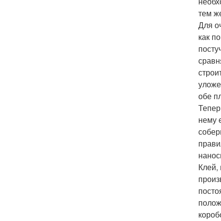
необх
тем ж
Для о
как п
посту
сравн
строи
уложе
обе п
Тепер
нему 
собер
прави
нанос
Клей,
произ
посто
полож
короб