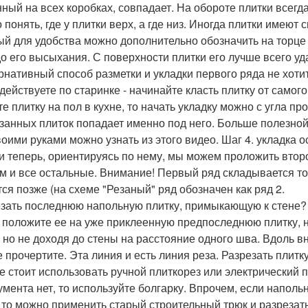
нный на всех коробках, совпадает. На обороте плитки всегд
 понять, где у плитки верх, а где низ. Иногда плитки имеют
ый для удобства можно дополнительно обозначить на торце
до его высыхания. С поверхности плитки его лучше всего у
рнативный способ разметки и укладки первого ряда не хоти
 действуете по старинке - начинайте класть плитку от самого
те плитку на пол в кухне, то начать укладку можно с угла п
занных плиток попадает именно под него. Больше полезной
воими руками можно узнать из этого видео. Шаг 4. укладка о
 и теперь, ориентируясь по нему, мы можем проложить второ
ем и все остальные. Внимание! Первый ряд складывается то
тся позже (на схеме "Резаный" ряд обозначен как ряд 2.
езать последнюю напольную плитку, примыкающую к стене
: положите ее на уже приклеенную предпоследнюю плитку, н
, но не доходя до стены на расстояние одного шва. Вдоль 
е прочертите. Эта линия и есть линия реза. Разрезать пли
е стоит использовать ручной плиткорез или электрический п
умента нет, то используйте болгарку. Впрочем, если наполь
, то можно применить старый строительный трюк и разреза