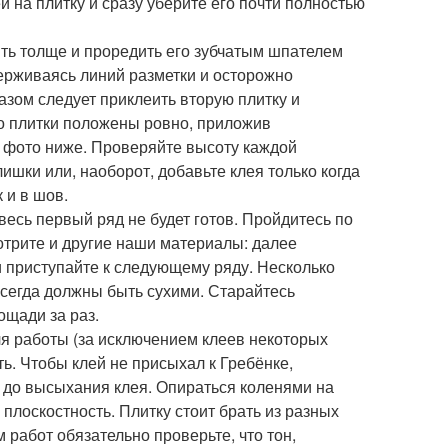
й на плитку и сразу уберите его почти полностью
ть толще и проредить его зубчатым шпателем
держиваясь линий разметки и осторожно
азом следует приклеить вторую плитку и
то плитки положены ровно, приложив
а фото ниже. Проверяйте высоту каждой
шки или, наоборот, добавьте клея только когда
 и в шов.
весь первый ряд не будет готов. Пройдитесь по
отрите и другие наши материалы: далее
 и приступайте к следующему ряду. Несколько
всегда должны быть сухими. Старайтесь
ощади за раз.
ля работы (за исключением клеев некоторых
ь. Чтобы клей не присыхал к Гребёнке,
ь до высыхания клея. Опираться коленями на
 плоскостность. Плитку стоит брать из разных
 работ обязательно проверьте, что тон,