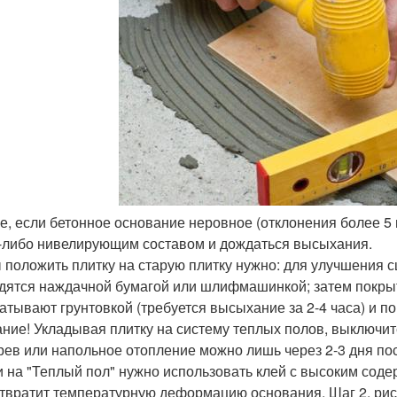
ее, если бетонное основание неровное (отклонения более 5 
-либо нивелирующим составом и дождаться высыхания.
 положить плитку на старую плитку нужно: для улучшения с
дятся наждачной бумагой или шлифмашинкой; затем покрыт
атывают грунтовкой (требуется высыхание за 2-4 часа) и
ние! Укладывая плитку на систему теплых полов, выключите
рев или напольное отопление можно лишь через 2-3 дня по
и на "Теплый пол" нужно использовать клей с высоким сод
твратит температурную деформацию основания. Шаг 2. рисов