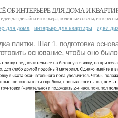
СЁ ОБ ИНТЕРЬЕРЕ ДЛЯ ДОМА И КВАРТИ
идеи для дизайна интерьера, полезные советы, интересны
ер для дома
интерьер для квартиры
идеи ди
дка плитки. Шаг 1. подготовка осно
готовить основание, чтобы оно было
ь плитку предпочтительнее на бетонную стяжку, но при жел
о, дсп (либо другой подобный материал. Однако имейте в ви
овку высота окончательного пола увеличится. Чтобы положи
жные шероховатости скребком, пропылесосить пол, помыт
 грунтовки (желательно) и подождать 2-4 часа пока пол пол