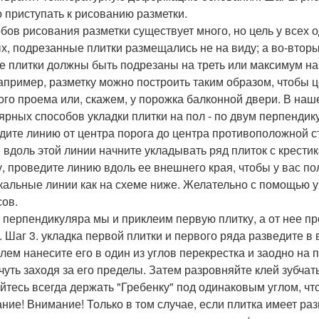
 приступать к рисованию разметки.
бов рисования разметки существует много, но цель у всех о
х, подрезанные плитки размещались не на виду; а во-вторы
е плитки должны быть подрезаны на треть или максимум на
например, разметку можно построить таким образом, чтобы 
ого проема или, скажем, у порожка балконной двери. В наш
ярных способов укладки плитки на пол - по двум перпендик
дите линию от центра порога до центра противоположной с
 вдоль этой линии начните укладывать ряд плиток с крест
у, проведите линию вдоль ее внешнего края, чтобы у вас п
кальные линии как на схеме ниже. Желательно с помощью уг
сов.
у перпендикуляра мы и приклеим первую плитку, а от нее п
. Шаг 3. укладка первой плитки и первого ряда разведите в
лем нанесите его в один из углов перекрестка и заодно на
 чуть заходя за его пределы. Затем разровняйте клей зубча
йтесь всегда держать "Гребенку" под одинаковым углом, ч
ние! Внимание! Только в том случае, если плитка имеет раз