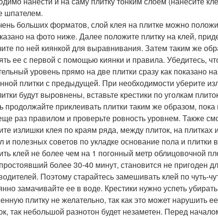
одимо нанести и на саму плитку тонким слоем (нанесите кле
е шпателем.
чень больших форматов, слой клея на плитке можно положи
оказано на фото ниже. Далее положите плитку на клей, при
чите по ней киянкой для выравнивания. Затем таким же обр
ять ее с первой с помощью киянки и правила. Убедитесь, ч
тельный уровень прямо на две плитки сразу как показано н
нной плитки с предыдущей. При необходимости уберите изли
литки будут выровнены, вставьте крестики по уголкам плиток
ь продолжайте приклеивать плитки таким же образом, пока 
еще раз правилом и проверьте ровность уровнем. Также см
ите излишки клея по краям ряда, между плиток, на плитках
л и полезных советов по укладке основание пола и плитки 
ить клей не более чем на 1 погонный метр облицовочной пл
 простоявший более 30-40 минут, становится не пригоден д
водителей. Поэтому старайтесь замешивать клей по чуть-чут
янно замачивайте ее в воде. Крестики нужно успеть убират
енную плитку не желательно, так как это может нарушить ее
ок, так небольшой разнотон будет незаметен. Перед началом