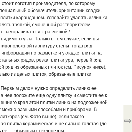
а стоит логотип производителя, по которому
 специальный обозначитель ориентации кладки,
 плитки карандашом. Успевайте удалять излишки
далять тряпкой, смоченной растворителем.
те заморачиваться с разметкой?
 видимого угла. Только в том случае, если вы
ротивоположной гарнитуру стены, тогда ряд
 информации по разметке и укладке плитки на
стальных рядов, резка плитки ура, первый ряд
й ряд из обрезанных плиток (см. Рисунок ниже),
лько из целых плиток, обрезанные плитки
? Первым делом нужно определить линию ее
а нее положите еще одну плитку и сместите ее к
внешнего края этой плитки линию на подложенной
тку можно разными способами и приборами. В
литкорез (см. Фото выше), если такого
⇨
ная плитка керамическая и не сильно толстая (до
ть ее … обычным стеклорезом.