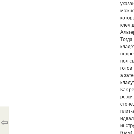
указа
можно
котор
клея 
Альте
Тогда
кладё
подре
пол с
готов
а зат
кладу
Как р
резки
стене
плитк
идеал
⇦
инстр
9 мм)