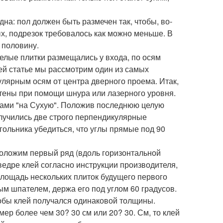
дна: пол должен быть размечен так, чтобы, во-
х, подрезок требовалось как можно меньше. В
 половину.
целые плитки размещались у входа, по осям
ей статье мы рассмотрим один из самых
улярным осям от центра дверного проема. Итак,
тены при помощи шнура или лазерного уровня.
иками "на Сухую". Положив последнюю целую
олучились две строго перпендикулярные
ольника убедиться, что углы прямые под 90
роложим первый ряд (вдоль горизонтальной
 ведре клей согласно инструкции производителя,
 площадь нескольких плиток будущего первого
тым шпателем, держа его под углом 60 градусов.
тобы клей получался одинаковой толщины.
мер более чем 30? 30 см или 20? 30. См, то клей