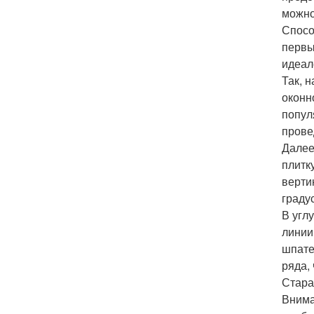
можно
Спосо
первы
идеал
Так, 
оконн
попул
прове
Далее
плитк
верти
граду
В угл
линии
шпате
ряда,
Стара
Внима