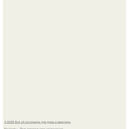
Дримскроллинг - новый формат мечтательности.
Привет всем дизайнерам интерьеров и не только!
© 2026 Всё об интерьере для дома и квартиры
Контакты
Пользовательское соглашение