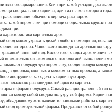
нительного армирования. Клин при такой укладке достигает
омощи специального кирпича, один из тычков которого гор
ет расклинивания обычного кирпича раствором.
овка такой перемычки при помощи специальных кружал про
одимо три.
и характеристики кирпичных арок.
ый свод может украсить дизайн любого помещения, независ
ление интерьера. Чаще всего возводятся арочные конструк
 красивый внешний вид. Более того, кладка арок кирпичных
ый внимательно ознакомился с технологией выполнения мо
напоминает полукруглую перемычку, соединяющую между со
 свод в дверных, оконных и межкомнатных проемах, а также
бнее инструкцию, как сделать кирпичную арку.
чают несколько разновидностей арок из кирпича:
я арка в форме полукруга. Самый распространенный тип ко
няются между собой сводом полукруглой формы. Кирпичная 
ру, обладающему хоть какими-то навыками работы с кирпич
ый свод прямоугольной формы. Представляет собой ровную