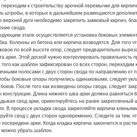
 переходим к строительству арочной перемычки для кирпичн
ть штробы, в которых в дальнейшем размещаются дополни
е верхней дуги необходимо закрепить замковый кирпич, бла
ение свода.
едующем этапе осуществляется установка боковых элементо
бка. Колонны из бетона или кирпича возводятся. Для того
ковое по всей высоте опор, следует предварительно выреза
та арки. Этой доской нужно контролировать правильность 
 того как шаблон зафиксирован со всех сторон, переходим 
ечными полосами с двух сторон свода по направлению от пя
чтобы боковые опоры получились одинаковыми, следует ук
 боков. После того как возведены опоры свода, следует за
н конструкции. Длина нижнего шва арки должна равняться 6-7
дывая свод арки, ориентируйтесь на ранее закрепленный
те. В процессе укладки свода закрепляйте кирпичи клиньям
руйте свод с двух сторон одновременно. Следите за тем, 
о посередине арки. Когда кладка кирпича закончится и раств
 можно убрать шаблон.