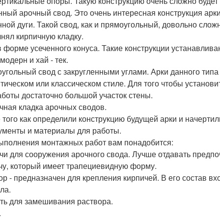
ертикальные опоры. Такую конструкцию очень сложно будет
нный арочный свод. Это очень интересная конструкция арк
нной дуги. Такой свод, как и прямоугольный, довольно сложн
нял кирпичную кладку.
в форме усеченного конуса. Такие конструкции устанавлив
модерн и хай - тек.
угольный свод с закругленными углами. Арки данного тип
тическом или классическом стиле. Для того чтобы установи
аботы достаточно большой участок стены.
чная кладка арочных сводов.
 того как определили конструкцию будущей арки и начертили
ументы и материалы для работы.
ыполнения монтажных работ вам понадобится:
чи для сооружения арочного свода. Лучше отдавать предпо
чу, который имеет трапециевидную форму.
ор - предназначен для крепления кирпичей. В его состав вхо
ла.
ть для замешивания раствора.
.