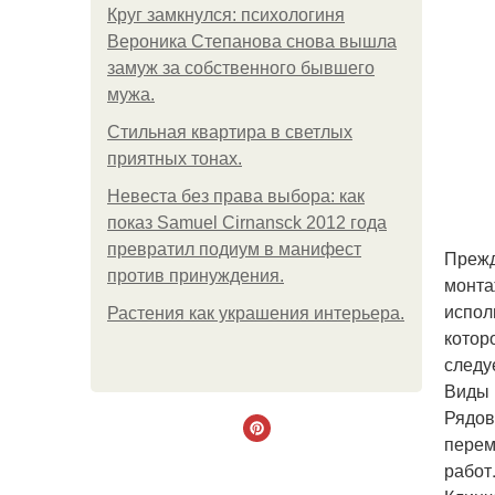
Круг замкнулся: психологиня
Вероника Степанова снова вышла
замуж за собственного бывшего
мужа.
Стильная квартира в светлых
приятных тонах.
Невеста без права выбора: как
показ Samuel Cirnansck 2012 года
превратил подиум в манифест
Прежд
против принуждения.
монта
испол
Растения как украшения интерьера.
котор
следу
Виды 
Рядов
перем
работ