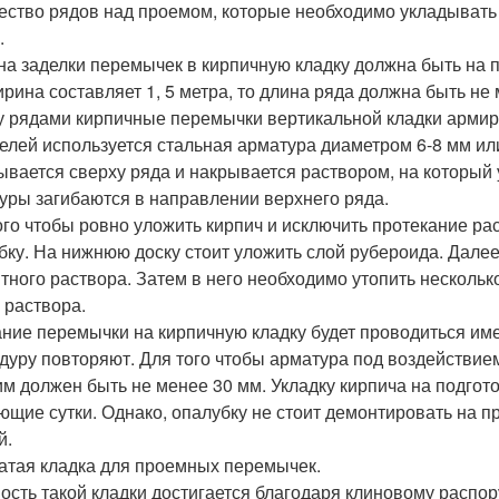
ество рядов над проемом, которые необходимо укладывать
.
на заделки перемычек в кирпичную кладку должна быть на п
ирина составляет 1, 5 метра, то длина ряда должна быть не 
 рядами кирпичные перемычки вертикальной кладки армир
целей используется стальная арматура диаметром 6-8 мм или
ывается сверху ряда и накрывается раствором, на который
уры загибаются в направлении верхнего ряда.
ого чтобы ровно уложить кирпич и исключить протекание р
бку. На нижнюю доску стоит уложить слой рубероида. Дале
тного раствора. Затем в него необходимо утопить несколь
 раствора.
ние перемычки на кирпичную кладку будет проводиться име
дуру повторяют. Для того чтобы арматура под воздействием
им должен быть не менее 30 мм. Укладку кирпича на подго
ющие сутки. Однако, опалубку не стоит демонтировать на пр
й.
атая кладка для проемных перемычек.
ость такой кладки достигается благодаря клиновому распору