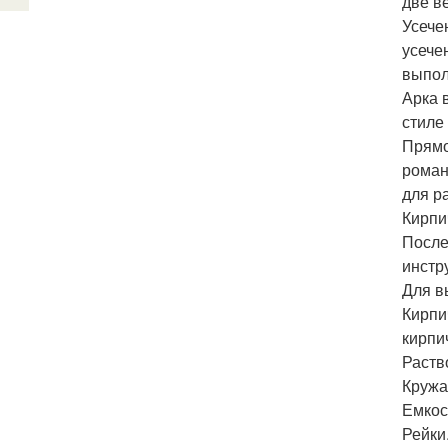
две в
Усече
усече
выпол
Арка 
стиле 
Прямо
роман
для р
Кирпи
После
инстр
Для в
Кирпи
кирпи
Раств
Кружа
Емкос
Рейки