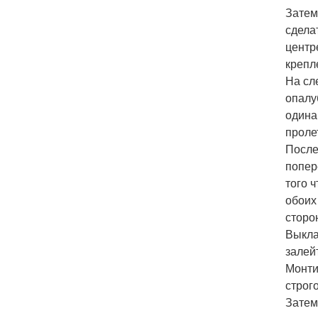
Затем
сдела
центр
крепл
На сл
опалу
одина
проле
После
попер
того 
обоих
сторо
Выкла
залей
Монти
строг
Затем