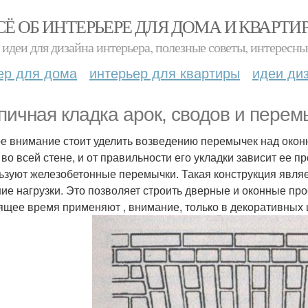
СЁ ОБ ИНТЕРЬЕРЕ ДЛЯ ДОМА И КВАРТИ
идеи для дизайна интерьера, полезные советы, интересны
ер для дома
интерьер для квартиры
идеи ди
пичная кладка арок, сводов и перем
е внимание стоит уделить возведению перемычек над око
 во всей стене, и от правильности его укладки зависит ее 
ьзуют железобетонные перемычки. Такая конструкция явля
ие нагрузки. Это позволяет строить дверные и оконные п
ящее время применяют , внимание, только в декоративных 