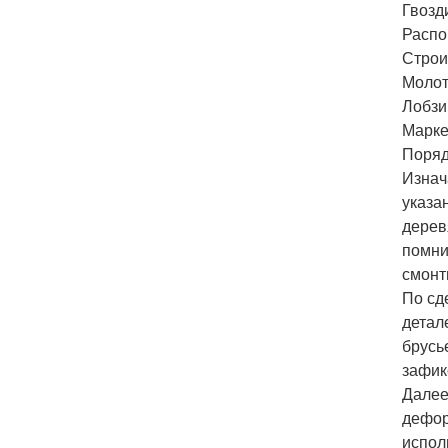
Гвозд
Распо
Строи
Молот
Лобзи
Марке
Поряд
Изнач
указа
дерев
помни
смонт
По сд
детал
брусь
зафик
Далее
дефор
испол