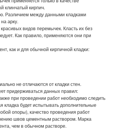
чек применяется только в качестве
й клинчатый кирпич.
ую. Различием между данными кладками
на арку.
 красивых видов перемычек. Класть их без
едует. Как правило, применяются они при
нт, как и для обычной кирпичной кладки:
ально не отличаются от кладки стен.
ует придерживаться данных правил:
Также при проведении работ необходимо следить
ная кладка будет испытывать дополнительные
д собой опоры), качество проведения работ
лнению швов цементным раствором. Марка
ента, чем в обычном растворе.