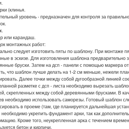
и.
рки (клинья.
тельный уровень - предназначен для контроля за правильн
ок.
к.
р или карандаш.
ок монтажных работ:
ально следует изготовить пяты по шаблону. При монтаже пя
нные в эскизе. Для изготовления шаблона предварительно 
янные бруски. Затем на дсп - панели с помощью маркера от
ть, что шаблон лучше делать на 1-2 см меньше, нежели план
ировать. Далее точки между собой дугообразной линией со
еланной разметке с дсп - листа необходимо вырезать шабло
ей, скрепленных между собой деревянными брусками. В ка
ев необходимо использовать саморезы. Готовый шаблон сл
сировать в проеме (там, где планируется дальнейшая устан
 необходимо укрепить фундамент арки, так как дополнитель
мацию. Кроме того, неукрепленная арка с течением времен
ьзуется бетон и кирпичи.