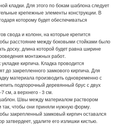
ой кладки. Для этого по бокам шаблона следует
тельные крепежные элементы конструкции. В
годаря которому будет обеспечиваться
в свода и колонн, на которые крепится
 чтобы расстояние между боковыми стойками было
ть доску, длина которой будет равна ширине
проведения монтажных работ.
к укладке кирпича. Кладка проводится
т до закрепленного замкового кирпича. Для
ладку материала производить одновременно с
крепить подпорочный деревянный брус с двух
 см, а верхнего - 3 см.
 шаблон. Швы между материалом раствором
и так, чтобы они приняли нужную форму.
чтобы закрепленный замковый кирпич оставался
ор затвердеет, удалите его излишки кистью.