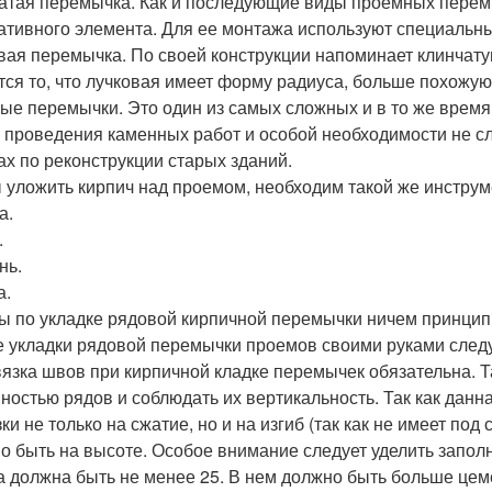
атая перемычка. Как и последующие виды проемных перемы
ативного элемента. Для ее монтажа используют специальны
вая перемычка. По своей конструкции напоминает клинчат
тся то, что лучковая имеет форму радиуса, больше похожую 
ые перемычки. Это один из самых сложных и в то же время
 проведения каменных работ и особой необходимости не сл
ах по реконструкции старых зданий.
 уложить кирпич над проемом, необходим такой же инструме
а.
.
нь.
а.
ы по укладке рядовой кирпичной перемычки ничем принципи
е укладки рядовой перемычки проемов своими руками след
язка швов при кирпичной кладке перемычек обязательна. 
вностью рядов и соблюдать их вертикальность. Так как дан
ки не только на сжатие, но и на изгиб (так как не имеет по
о быть на высоте. Особое внимание следует уделить запо
а должна быть не менее 25. В нем должно быть больше цем