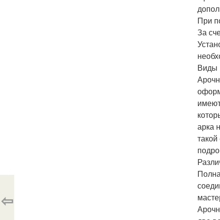
допол
При п
За сч
Устан
необх
Виды 
Арочн
оформ
имеют
котор
арка 
такой
подро
Разли
Полна
соеди
⇦
масте
Арочн