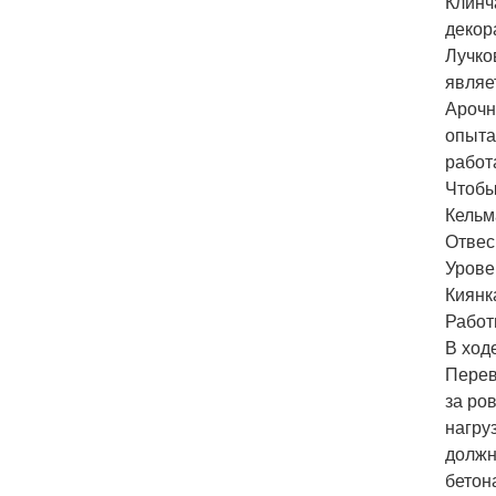
Клинч
декор
Лучко
являе
Арочн
опыта
работ
Чтобы
Кельм
Отвес
Урове
Киянк
Работ
В ход
Перев
за ро
нагруз
должн
бетон