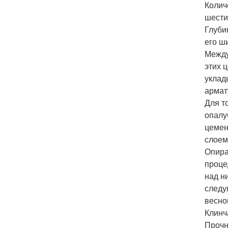
Колич
шести
Глуби
его ш
Между
этих 
уклад
армат
Для т
опалу
цемен
слоем
Опира
проце
над н
следу
весно
Клинч
Прочн