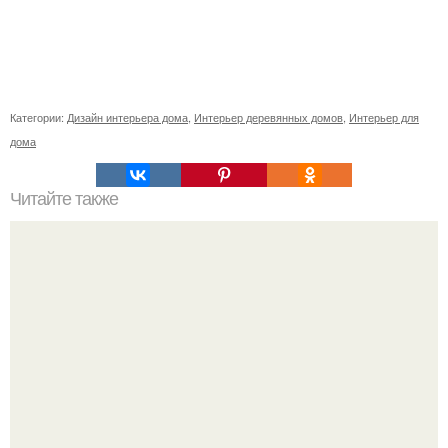
Категории:
Дизайн интерьера дома
,
Интерьер деревянных домов
,
Интерьер для
дома
Читайте также
Советские мебельные стенки названия. Вещи века:
советские стенки 80-х.