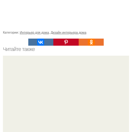
Категории:
Интерьер для дома
,
Дизайн интерьера дома
Читайте также
Райское наслаждение. Делюсь с вами своей работой,
выполненной на.