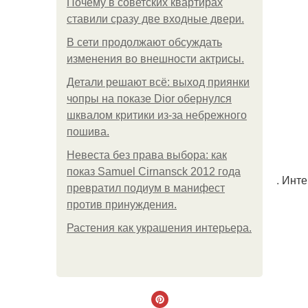
Почему в советских квартирах
ставили сразу две входные двери.
В сети продолжают обсуждать
изменения во внешности актрисы.
Детали решают всё: выход приянки
чопры на показе Dior обернулся
шквалом критики из-за небрежного
пошива.
Невеста без права выбора: как
показ Samuel Cirnansck 2012 года
. Инт
превратил подиум в манифест
против принуждения.
Растения как украшения интерьера.