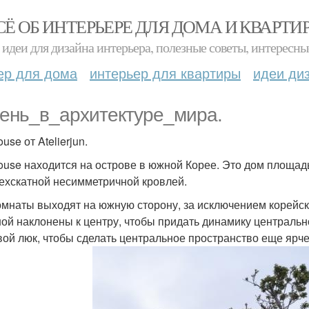
СЁ ОБ ИНТЕРЬЕРЕ ДЛЯ ДОМА И КВАРТИ
идеи для дизайна интерьера, полезные советы, интересны
ер для дома
интерьер для квартиры
идеи ди
ень_в_архитектуре_мира.
use от Atelierjun.
ouse находится на острове в южной Корее. Это дом площадь
ехскатной несимметричной кровлей.
омнаты выходят на южную сторону, за исключением корейск
ной наклонены к центру, чтобы придать динамику централь
вой люк, чтобы сделать центральное пространство еще ярче