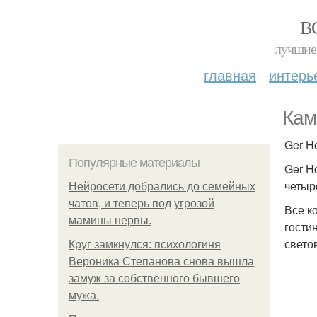
В
лучшие 
главная
интерь
Кам
Ger Ho
Популярные материалы
Ger H
четыр
Нейросети добрались до семейных
чатов, и теперь под угрозой
Все к
мамины нервы.
гости
свето
Круг замкнулся: психологиня
Вероника Степанова снова вышла
замуж за собственного бывшего
мужа.