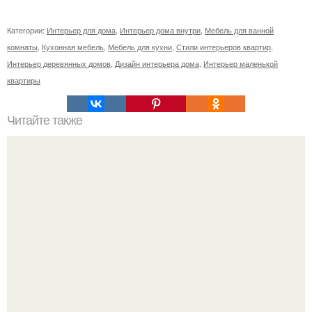
Категории:
Интерьер для дома
,
Интерьер дома внутри
,
Мебель для ванной
комнаты
,
Кухонная мебель
,
Мебель для кухни
,
Стили интерьеров квартир
,
Интерьер деревянных домов
,
Дизайн интерьера дома
,
Интерьер маленькой
квартиры
Читайте также
? 10. Ежедневных хитростей, позволяющих никогда не
делать уборку?