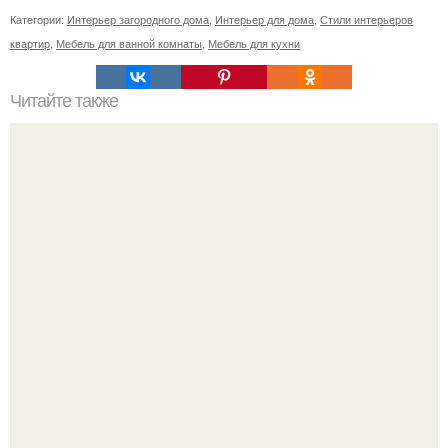
Категории:
Интерьер загородного дома
,
Интерьер для дома
,
Стили интерьеров
квартир
,
Мебель для ванной комнаты
,
Мебель для кухни
Читайте также
Фикус? Фикус издавна хранителем домашнего уюта и
стабильности семейной жизни считался.