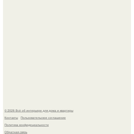
5 ошибок в планировке, из-за которых вы теряете метры.
"Проиллюстрированные Люди": Томас майландер
превратил солнечные ожоги в арт - объект.
© 2026 Всё об интерьере для дома и квартиры
Контакты
Пользовательское соглашение
Политика конфидециальности
Обратная связь