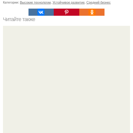
Категории:
Высокие технологии
,
Устойчивое развитие
,
Средний бизнес
Читайте также
Как поставить кровать в спальне. Влияние обстановки на
сон