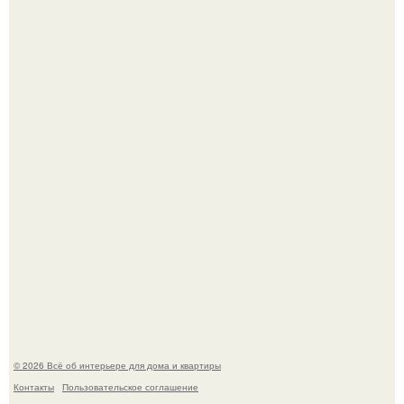
Литературная Москва. Дома - музеи писателей.
Кёнигсберг. Интерьер дома студенческого братства
"Германия".
© 2026 Всё об интерьере для дома и квартиры
Контакты
Пользовательское соглашение