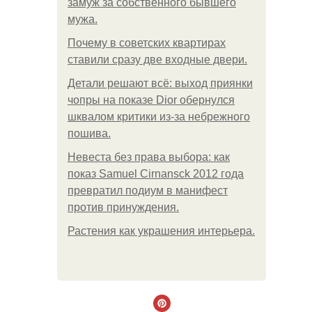
замуж за собственного бывшего
мужа.
Почему в советских квартирах
ставили сразу две входные двери.
Детали решают всё: выход приянки
чопры на показе Dior обернулся
шквалом критики из-за небрежного
пошива.
Невеста без права выбора: как
показ Samuel Cirnansck 2012 года
превратил подиум в манифест
против принуждения.
Растения как украшения интерьера.