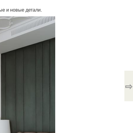
ые и новые детали.
⇨