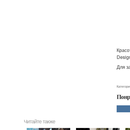
Красо
Design
Для з
Категори
Понр
Читайте также