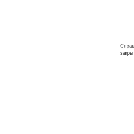
Справ
закры