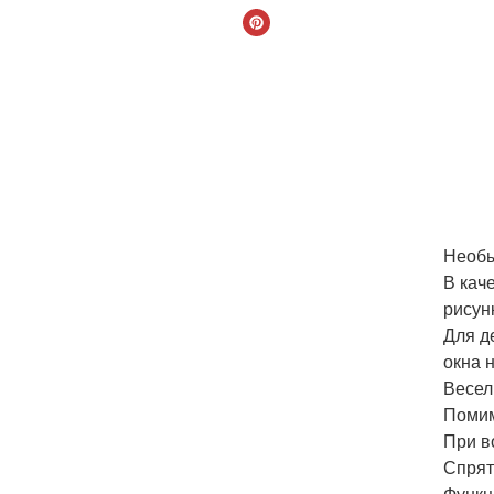
Необы
В кач
рисун
Для д
окна 
Весел
Помим
При в
Спрят
Функц