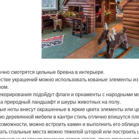
чно смотрятся цельные бревна в интерьере.
естве украшений можно использовать кованые элементы из
ком.
екорирования подойдут флаги и орнаменты с народными мо
на природный ландшафт и шкуры животных на полу.
ые ноты внесут окрашенные в яркие цвета элементы или ц
о деревянной мебели в кантри стиль отлично впишутся плет
озможности, можно встроить камин и выполнить его облицо
ать спальные места можно тяжелой шторой или построить
иональным станет решение использовать двухъярусную кро