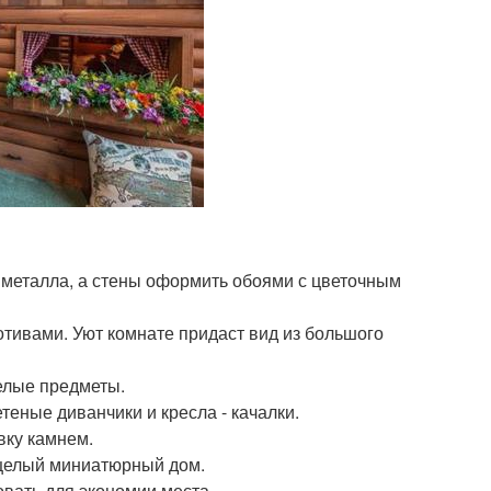
 металла, а стены оформить обоями с цветочным
тивами. Уют комнате придаст вид из большого
елые предметы.
еные диванчики и кресла - качалки.
вку камнем.
 целый миниатюрный дом.
вать для экономии места.