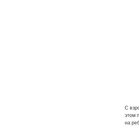
С взр
этом 
на ре