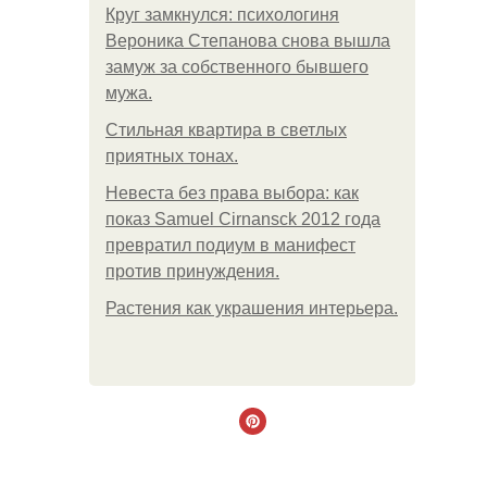
Круг замкнулся: психологиня
Вероника Степанова снова вышла
замуж за собственного бывшего
мужа.
Стильная квартира в светлых
приятных тонах.
Невеста без права выбора: как
показ Samuel Cirnansck 2012 года
превратил подиум в манифест
против принуждения.
Растения как украшения интерьера.