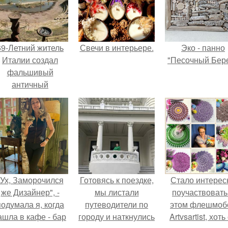
69-Летний житель
Свечи в интерьере.
Эко - панно
Италии создал
"Песочный Бере
фальшивый
античный
амфитеатр и
долгое время
успешно выдавал
его за настоящее
историческое
наследие.
"Ух, Заморочился
Готовясь к поездке,
Стало интерес
же Дизайнер", -
мы листали
поучаствовать
подумала я, когда
путеводители по
этом флешмобе
ашла в кафе - бар
городу и наткнулись
Artvsartist, хоть