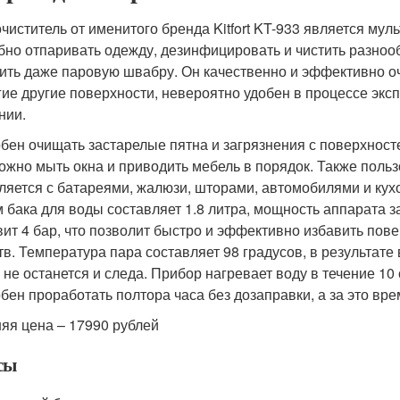
чиститель от именитого бренда Kitfort KT-933 является му
бно отпаривать одежду, дезинфицировать и чистить разноо
ить даже паровую швабру. Он качественно и эффективно оч
гие другие поверхности, невероятно удобен в процессе экс
нии.
бен очищать застарелые пятна и загрязнения с поверхност
ожно мыть окна и приводить мебель в порядок. Также польз
ляется с батареями, жалюзи, шторами, автомобилями и кух
 бака для воды составляет 1.8 литра, мощность аппарата 
вит 4 бар, что позволит быстро и эффективно избавить пов
тв. Температура пара составляет 98 градусов, в результате
 не останется и следа. Прибор нагревает воду в течение 10 
бен проработать полтора часа без дозаправки, а за это вр
яя цена – 17990 рублей
сы