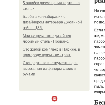
рек
5 ошибок размещения картин на
стенах
На са
испол
Барби в коллаборации с
позво
дизайнером интерьера Джоанной
гейнс - $35.
Если 
же, м
Моя супруга тоже дизайнер
пароо
любимый стиль - Прованс.
замет
Это жилой комплекс в Париже, в
на по
пригороде нуази - ле - гран.
пароо
Стандартные инструменты для
справ
вырезания из фанеры своими
четве
руками
качес
вредн
пыль.
ковры
Бес