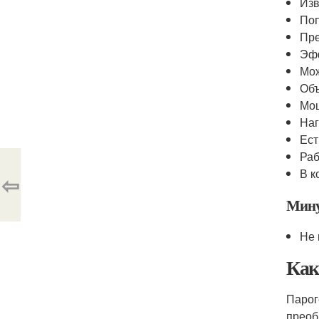
Изв
Поп
Пре
Эфф
Мож
Объ
Мощ
Наг
Ест
Раб
В к
⇦
Мин
Не 
Как
Парог
преоб