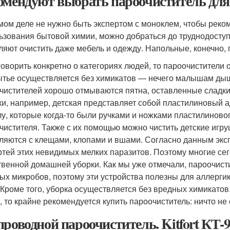
омендуют выбрать пароочиститель для
мом деле не нужно быть экспертом с моноклем, чтобы реком
ьзования бытовой химии, можно добраться до труднодосту
ляют очистить даже мебель и одежду. Напольные, конечно, 
говорить конкретно о категориях людей, то пароочистители о
ытье осуществляется без химикатов — нечего малышам дыш
чистителей хорошо отмываются пятна, оставленные сладким
ки, например, детская представляет собой пластилиновый а
лу, которые когда-то были ручками и ножками пластилиново
чистителя. Также с их помощью можно чистить детские игру
ляются с клещами, клопами и вшами. Согласно данным экспе
ртей этих невидимых мелких паразитов. Поэтому многие се
твенной домашней уборки. Как мы уже отмечали, пароочист
ых микробов, поэтому эти устройства полезны для аллергико
 Кроме того, уборка осуществляется без вредных химикатов
, то крайне рекомендуется купить пароочиститель: ничто не
проводной пароочиститель. Kitfort КТ