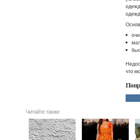
одежд
одежд
Основ
очи
мал
быс
Недос
что м
Понр
Читайте также