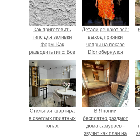
Как приготовить
Детали решают всё:
гипс для заливки
выход приянки
форм. Как
чопры на показе
разводить гипс: Все
Dior обернулся
о приготовлении
шквалом критики
идеального
из-за небрежного
раствора
пошива.
Стильная квартира
В Японии
в светлых приятных
бесплатно раздают
тонах.
дома самураев -
звучит как план на
з