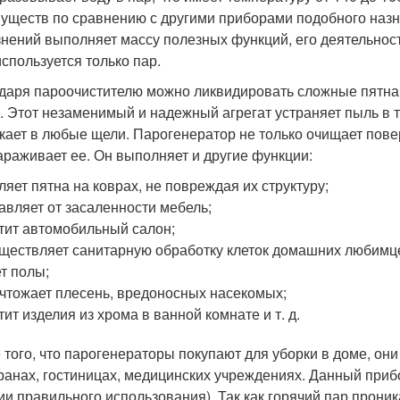
уществ по сравнению с другими приборами подобного назн
знений выполняет массу полезных функций, его деятельнос
используется только пар.
даря пароочистителю можно ликвидировать сложные пятна 
. Этот незаменимый и надежный агрегат устраняет пыль в т
кает в любые щели. Парогенератор не только очищает повер
араживает ее. Он выполняет и другие функции:
ляет пятна на коврах, не повреждая их структуру;
авляет от засаленности мебель;
тит автомобильный салон;
ществляет санитарную обработку клеток домашних любимц
т полы;
чтожает плесень, вредоносных насекомых;
тит изделия из хрома в ванной комнате и т. д.
 того, что парогенераторы покупают для уборки в доме, он
ранах, гостиницах, медицинских учреждениях. Данный приб
и правильного использования). Так как горячий пар проникае