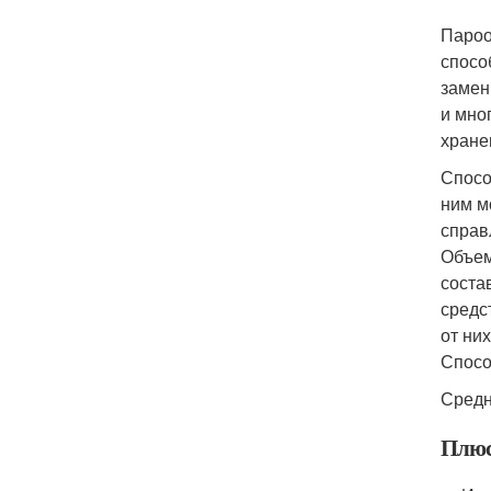
Пароо
спосо
замен
и мно
хране
Спосо
ним м
справ
Объем
соста
средс
от них
Спосо
Средн
Плю