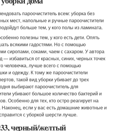
 уборки дома
ендовать пароочиститель всем: уборка без
пных мест, напольные и ручные пароочистители
подойдут больше тем, у кого полы из ламината.
собенно полезны тем, у кого есть дети. Опять
ать всякими гадостями. Но с помощью
и сиропами, соками, чаем с сахаром. У автора
д — избавиться от красных, синих, черных точек
го человечка, лучше всего с помощью
шки и одежду. К тому же пароочистители
ртов, такой вид уборки убивает до трех
годня выбирают пароочиститель для
ители убивают большое количество бактерий и
в. Особенно для тех, кто остро реагирует на
. Наконец, если у вас есть домашние животные и
 справится с уборкой шерсти лучше.
-933, черный/желтый