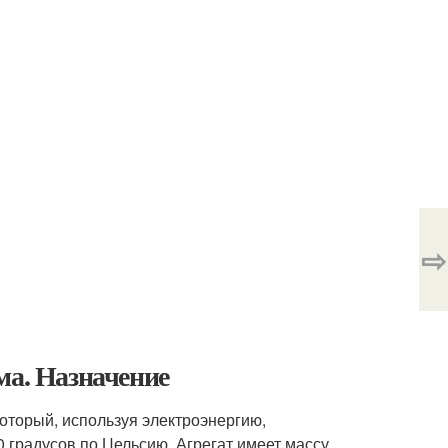
⇨
ма. Назначение
который, используя электроэнергию,
0 градусов по Цельсию. Агрегат имеет массу