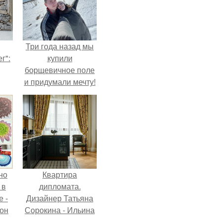
Три года назад мы
г":
купили
борщевичное поле
и придумали мечту!
но
Квартира
 в
дипломата.
 -
Дизайнер Татьяна
 он
Сорокина - Ильина