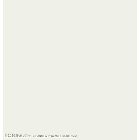
Невеста без права выбора: как показ Samuel Cirnansck
2012 года превратил подиум в манифест против
принуждения.
Сокровища из Hoff.
© 2026 Всё об интерьере для дома и квартиры