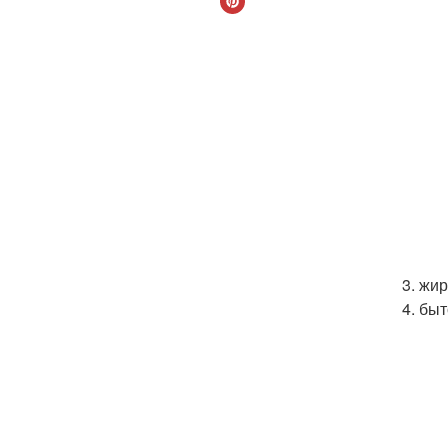
3. жи
4. бы