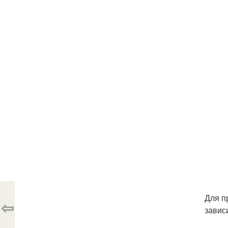
Для п
⇦
завис