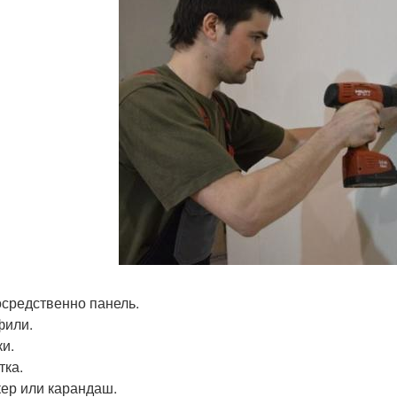
осредственно панель.
фили.
ки.
тка.
кер или карандаш.