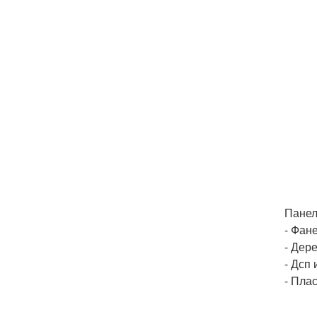
Панел
- Фан
- Дер
- Дсп 
- Пла