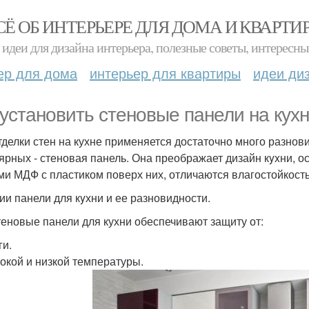
СЁ ОБ ИНТЕРЬЕРЕ ДЛЯ ДОМА И КВАРТИ
идеи для дизайна интерьера, полезные советы, интересны
ер для дома
интерьер для квартиры
идеи ди
 устанoвить стeновые пaнели на кухн
тделки стен на кухне применяется достаточно много разнов
ярных - стеновая панель. Она преображает дизайн кyxни, 
ми МДФ с пластиком поверх них, отличаются влагостойкост
ии панели для кyхни и ее разновидности.
теновые панели для кухни обеспечивают защиту от:
ги.
сокой и низкой температуры.