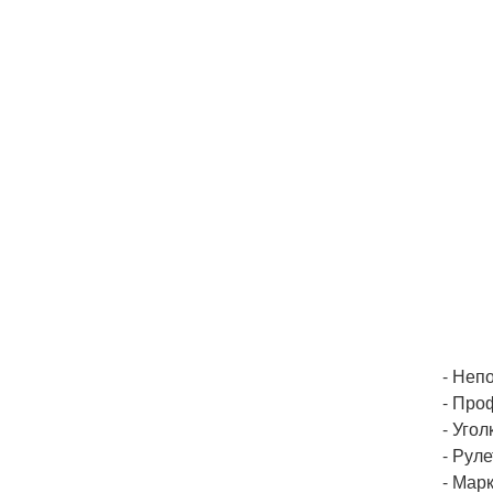
- Неп
- Про
- Угол
- Руле
- Мар