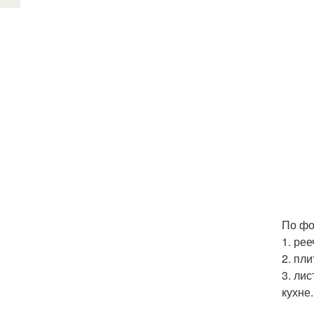
По фо
1. рее
2. пл
3. ли
кухне.