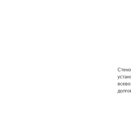
Стенo
устан
всево
долго