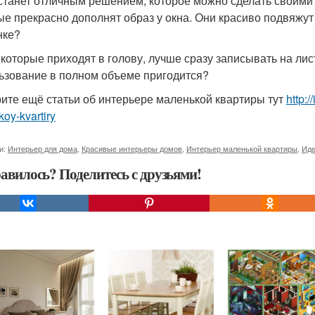
станет отличным решением, которое можно сделать своими 
ые прекрасно дополнят образ у окна. Они красиво подвяжут
нке?
 которые приходят в голову, лучше сразу записывать на лис
ьзование в полном объеме пригодится?
ите ещё статьи об интерьере маленькой квартиры тут
http:/
oy-kvartiry
и:
Интерьер для дома
,
Красивые интерьеры домов
,
Интерьер маленькой квартиры
,
Иде
авилось? Поделитесь с друзьями!