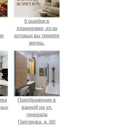
5 ошибок в
планировке, из-за
не
которых вы теряете
метры.
ира
Преображение в
тных
ванной на ул.
генерала
Григорова, д. 36!