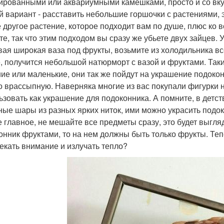
ированными или аквариумными камешками, просто и со вку
й вариант - расставить небольшие горшочки с растениями, 
 другое растение, которое подходит вам по душе, плюс ко 
те, так что этим подходом вы сразу же убьете двух зайцев.
вая широкая ваза под фрукты, возьмите из холодильника в
е, получится небольшой натюрморт с вазой и фруктами. Таки
ие или маленькие, они так же пойдут на украшение подоко
о врассыпную. Наверняка многие из вас покупали фигурки на
ьзовать как украшение для подоконника. А помните, в детс
ные шары из разных ярких ниток, ими можно украсить подок
 главное, не мешайте все предметы сразу, это будет выгляд
онник фруктами, то на нем должны быть только фрукты. Те
екать внимание и излучать тепло?