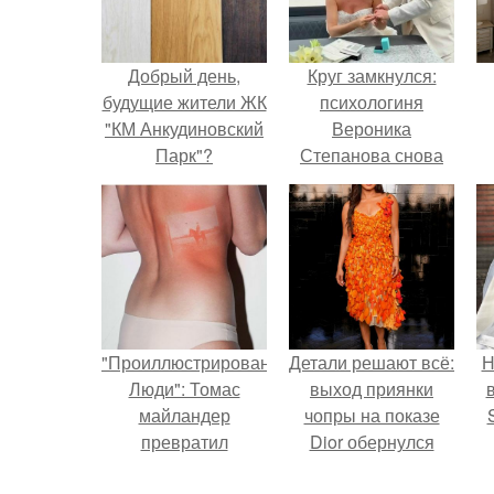
Добрый день,
Круг замкнулся:
будущие жители ЖК
психологиня
"КМ Анкудиновский
Вероника
Парк"?
Степанова снова
вышла замуж за
собственного
бывшего мужа.
"Проиллюстрированные
Детали решают всё:
Н
Люди": Томас
выход приянки
майландер
чопры на показе
превратил
Dior обернулся
солнечные ожоги в
шквалом критики
п