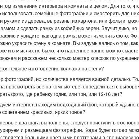
нтом изменения интерьера и комнаты в целом. Для того, чт
 использовать семейные фотографии и смастерить для них
и руками из дерева, вырезаны из картона, или фольги, мож
иазмом и сделать рамку из кофейных зерен. Звучит дико, но к
рафию и увидите, как одна рамка может изменить фото. Фот
ожно украсить стену в комнате. Вы задумывались о том, ка
аже и в мыслях не было, что настенное панно можно смастер
покажем и расскажем несколько мастер классов по украшен
тоятельное изготовление коллажа на стену?
р фотографий, их количества является важной деталью. Т
ла просмотреть все на компьютере, определиться с выбором
ать фото, где ребенку годик, или три, или 12-16 лет?
дуем интернет, находим подходящий фон, который удачно 
 сочетанием красивых, ярких тонов?
 первые два шага выполнены, следует приступить к основ
турируем и размещаем фотографии. Когда будет готово можн
ствляется большими цветными плоттерами в специализир