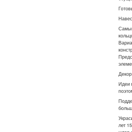
Готов
Навес
Самым
кольц
Вариа
конст
Предс
элеме
Декор
Идеи 
поэто
Подде
больш
Украс
лет 1