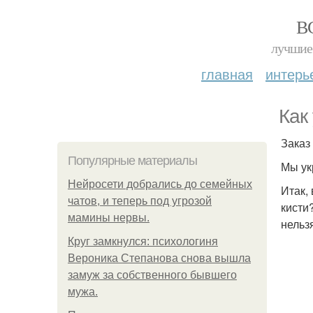
В
лучшие 
главная
интерь
Как
Заказ
Популярные материалы
Мы ук
Нейросети добрались до семейных
Итак,
чатов, и теперь под угрозой
кисти
мамины нервы.
нельз
Круг замкнулся: психологиня
Вероника Степанова снова вышла
замуж за собственного бывшего
мужа.