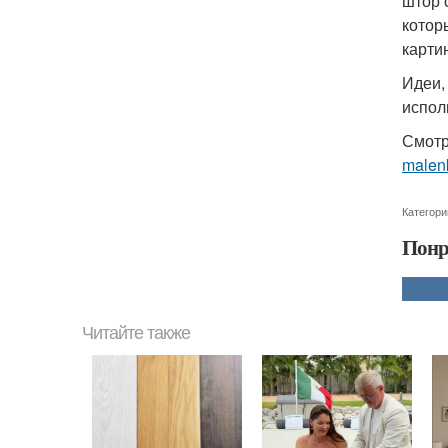
штор 
котор
карти
Идеи,
испол
Смотр
malenk
Категори
Понр
Читайте также