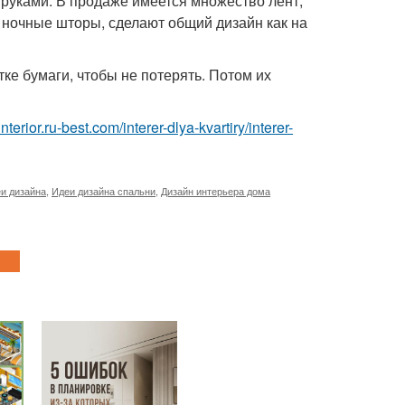
руками. В продаже имеется множество лент,
 ночные шторы, сделают общий дизайн как на
тке бумаги, чтобы не потерять. Потом их
/interior.ru-best.com/interer-dlya-kvartiry/interer-
и дизайна
,
Идеи дизайна спальни
,
Дизайн интерьера дома