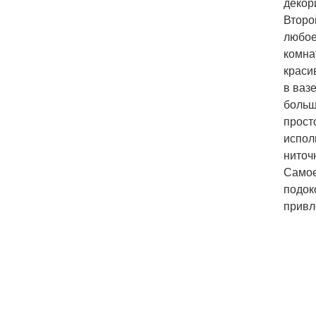
декор
Второ
любое
комна
краси
в ваз
больш
прост
испол
ниточ
Самое
подок
привл