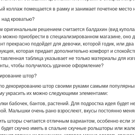
ый коллаж помещается в рамку и занимает почетное место 
 над кроватью?
 оригинальным решением считается балдахин (вид купола)
о можно приобрести в специализированном магазине, оно 
нт прекрасно подойдет для девочки, которой годик, или два 
рукция, которая придает дополнительно комфорт и спокойст
тавленная таблица указывает не только материалы для изг
нты, чтобы получилось удачное оформление?
ирование штор?
по декорированию штор своими руками самыми популярными
му украсить их можно следующими элементами:
лки бабочек, бантов, растений. Для подростка идея будет н
ой. Малышки очень рано взрослеют, вкусы постоянно мен
ить шторы считается отличным вариантом, особенно если э
5 будет скучно иметь в спальне скучные рольшторы или жалю