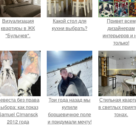
Визуализация
Какой стол для
Привет всем
квартиры в ЖК
кухни выбрать?
дизайнерам
"Булычев".
интерьеров и 
только!
евеста без права
Три года назад мы
Стильная кварт
выбора: как показ
купили
в светлых прия
Samuel Cirnansck
борщевичное поле
тонах.
2012 года
и придумали мечту!
ревратил подиум