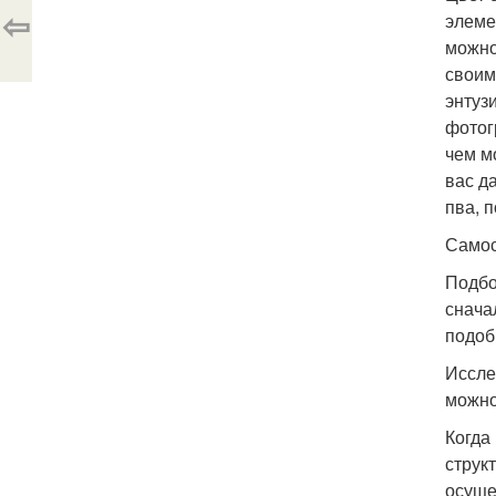
⇦
элеме
можно
своим
энтуз
фотог
чем м
вас д
пва, 
Самос
Подбо
снача
подобр
Иссле
можно
Когда
струк
осуще