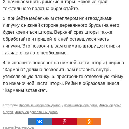
2. начинаем шить римские шторы. Боковые края
текстильного полотна обработайте.
3. прибейте мебельным степлером или гвоздиками
липучку к нижней стороне деревянного бруса (на него
будет крепиться штора. Верхний срез шторы также
обработайте и пришейте к ней оставшуюся часть
липучки. Это позволить вам снимать штору для стирки
так часто, как это необходимо.
4. выполните подворот на нижней части шторы (ширина
"Кармана" должна позволить вам вставить внутрь
утяжеляющую планку. 5. пристрочите отделочную кайму
по изнаночной части шторы. Рейки в образовавшиеся
"Карманы вставьте".
Категории:
Красивые интерьеры домов
,
Дизайн интерьера дома
,
Интерьер дома
внутри
,
Интерьер деревянных домов
Читайте также