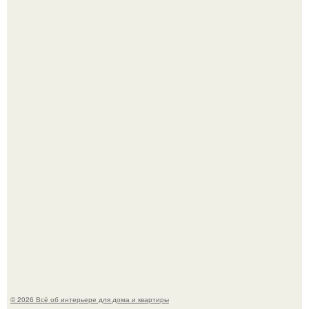
Визуализация квартиры в ЖК "Булычев".
Среди сосен. Этот дом словно вырос среди деревьев, и
жизнь здесь течет в собственном ритме - спокойно, без
спешки и лишнего шума.
© 2026 Всё об интерьере для дома и квартиры