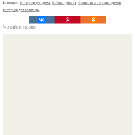
Категории:
Интерьер для дома
,
Мебель диваны
,
Красивые интерьеры домов
,
Интерьер для квартиры
Читайте также
Икеа для прихожей ИДЕИ. Мебель для прихожей
«ИКЕА»: ассортимент и функциональные особенности