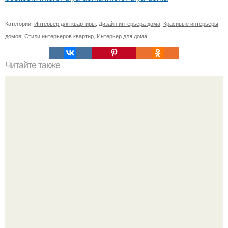
Категории:
Интерьер для квартиры
,
Дизайн интерьера дома
,
Красивые интерьеры
домов
,
Стили интерьеров квартир
,
Интерьер для дома
Читайте также
Ремонт по знаку зодиака.