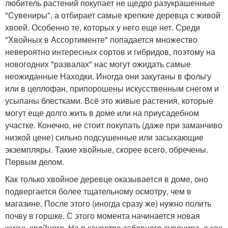
любитель растений покупает не щедро разукрашенные
"Сувениры", а отбирает самые крепкие деревца с живой
хвоей. Особенно те, которых у него еще нет. Среди
"Хвойных в Ассортименте" попадается множество
невероятно интересных сортов и гибридов, поэтому на
новогодних "развалах" нас могут ожидать самые
неожиданные Находки. Иногда они закутаны в фольгу
или в целлофан, припорошены искусственным снегом и
усыпаны блестками. Всё это живые растения, которые
могут еще долго жить в доме или на приусадебном
участке. Конечно, не стоит покупать (даже при заманчиво
низкой цене) сильно подсушенные или засыхающие
экземпляры. Такие хвойные, скорее всего, обречены.
Первым делом.
Как только хвойное деревце оказывается в доме, оно
подвергается более тщательному осмотру, чем в
магазине. После этого (иногда сразу же) нужно полить
почву в горшке. С этого момента начинается новая
жизнь хвойного. Не в качестве забавного сувенира, а как