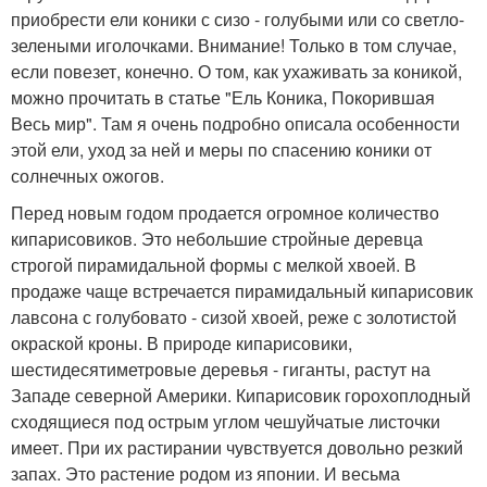
приобрести ели коники с сизо - голубыми или со светло-
зелеными иголочками. Внимание! Только в том случае,
если повезет, конечно. О том, как ухаживать за коникой,
можно прочитать в статье "Ель Коника, Покорившая
Весь мир". Там я очень подробно описала особенности
этой ели, уход за ней и меры по спасению коники от
солнечных ожогов.
Перед новым годом продается огромное количество
кипарисовиков. Это небольшие стройные деревца
строгой пирамидальной формы с мелкой хвоей. В
продаже чаще встречается пирамидальный кипарисовик
лавсона с голубовато - сизой хвоей, реже с золотистой
окраской кроны. В природе кипарисовики,
шестидесятиметровые деревья - гиганты, растут на
Западе северной Америки. Кипарисовик горохоплодный
сходящиеся под острым углом чешуйчатые листочки
имеет. При их растирании чувствуется довольно резкий
запах. Это растение родом из японии. И весьма