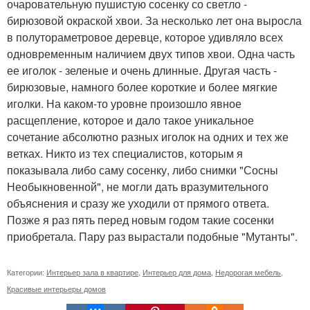
очаровательную пушистую сосенку со светло -
бирюзовой окраской хвои. За несколько лет она выросла
в полутораметровое деревце, которое удивляло всех
одновременным наличием двух типов хвои. Одна часть
ее иголок - зеленые и очень длинные. Другая часть -
бирюзовые, намного более короткие и более мягкие
иголки. На каком-то уровне произошло явное
расщепление, которое и дало такое уникальное
сочетание абсолютно разных иголок на одних и тех же
ветках. Никто из тех специалистов, которым я
показывала либо саму сосенку, либо снимки "Сосны
Необыкновенной", не могли дать вразумительного
объяснения и сразу же уходили от прямого ответа.
Позже я раз пять перед новым годом такие сосенки
приобретала. Пару раз вырастали подобные "Мутанты".
Категории:
Интерьер зала в квартире
,
Интерьер для дома
,
Недорогая мебель
,
Красивые интерьеры домов