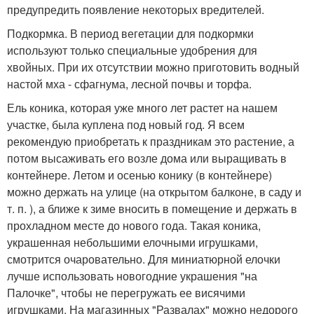
предупредить появление некоторых вредителей.
Подкормка. В период вегетации для подкормки
используют только специальные удобрения для
хвойных. При их отсутствии можно приготовить водный
настой мха - сфагнума, лесной почвы и торфа.
Ель коника, которая уже много лет растет на нашем
участке, была куплена под новый год. Я всем
рекомендую приобретать к праздникам это растение, а
потом высаживать его возле дома или выращивать в
контейнере. Летом и осенью конику (в контейнере)
можно держать на улице (на открытом балконе, в саду и
т. п. ), а ближе к зиме вносить в помещение и держать в
прохладном месте до нового года. Такая коника,
украшенная небольшими елочными игрушками,
смотрится очаровательно. Для миниатюрной елочки
лучше использовать новогодние украшения "на
Палочке", чтобы не перегружать ее висячими
игрушками. На магазинных "Развалах" можно недорого