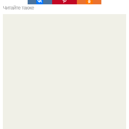
Читайте также
Интерьер спальни - как не убить романтику".
Нейросети добрались до семейных чатов, и теперь под
угрозой мамины нервы.