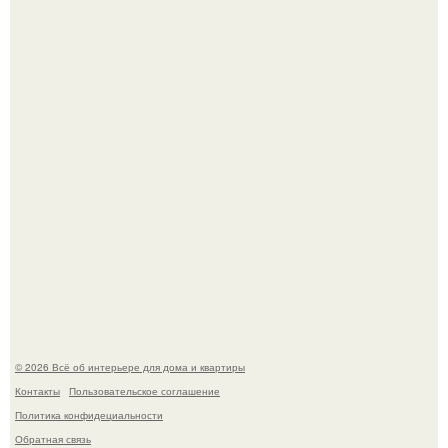
Стильная квартира в светлых приятных тонах.
Преображение в ванной на ул. генерала Григорова, д.
36!
© 2026 Всё об интерьере для дома и квартиры
Контакты
Пользовательское соглашение
Политика конфидециальности
Обратная связь