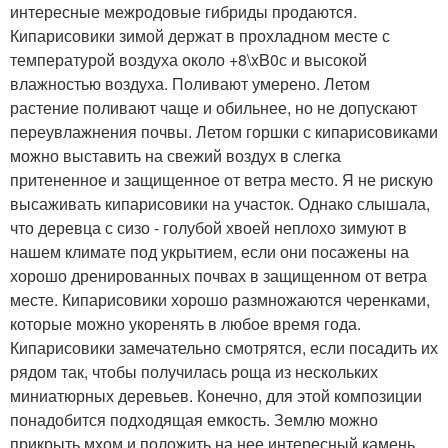
интересные межродовые гибриды продаются.
Кипарисовики зимой держат в прохладном месте с
температурой воздуха около +8\xB0с и высокой
влажностью воздуха. Поливают умерено. Летом
растение поливают чаще и обильнее, но не допускают
переувлажнения почвы. Летом горшки с кипарисовиками
можно выставить на свежий воздух в слегка
притененное и защищенное от ветра место. Я не рискую
высаживать кипарисовики на участок. Однако слышала,
что деревца с сизо - голубой хвоей неплохо зимуют в
нашем климате под укрытием, если они посажены на
хорошо дренированных почвах в защищенном от ветра
месте. Кипарисовики хорошо размножаются черенками,
которые можно укоренять в любое время года.
Кипарисовики замечательно смотрятся, если посадить их
рядом так, чтобы получилась роща из нескольких
миниатюрных деревьев. Конечно, для этой композиции
понадобится подходящая емкость. Землю можно
прикрыть мхом и положить на нее интересный камень