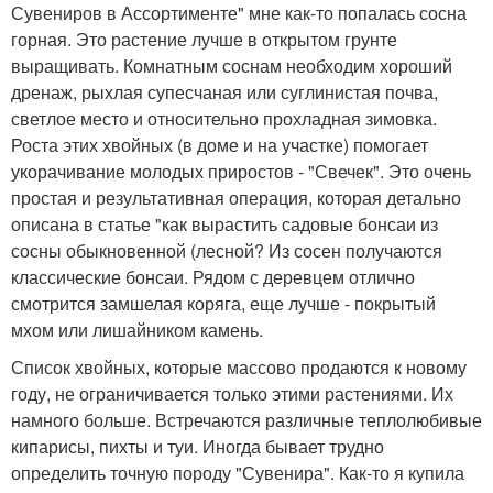
Сувениров в Ассортименте" мне как-то попалась сосна
горная. Это растение лучше в открытом грунте
выращивать. Комнатным соснам необходим хороший
дренаж, рыхлая супесчаная или суглинистая почва,
светлое место и относительно прохладная зимовка.
Роста этих хвойных (в доме и на участке) помогает
укорачивание молодых приростов - "Свечек". Это очень
простая и результативная операция, которая детально
описана в статье "как вырастить садовые бонсаи из
сосны обыкновенной (лесной? Из сосен получаются
классические бонсаи. Рядом с деревцем отлично
смотрится замшелая коряга, еще лучше - покрытый
мхом или лишайником камень.
Список хвойных, которые массово продаются к новому
году, не ограничивается только этими растениями. Их
намного больше. Встречаются различные теплолюбивые
кипарисы, пихты и туи. Иногда бывает трудно
определить точную породу "Сувенира". Как-то я купила