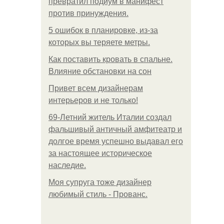
превратил подиум в манифест
против принуждения.
5 ошибок в планировке, из-за
которых вы теряете метры.
Как поставить кровать в спальне.
Влияние обстановки на сон
Привет всем дизайнерам
интерьеров и не только!
69-Летний житель Италии создал
фальшивый античный амфитеатр и
долгое время успешно выдавал его
за настоящее историческое
наследие.
Моя супруга тоже дизайнер
любимый стиль - Прованс.