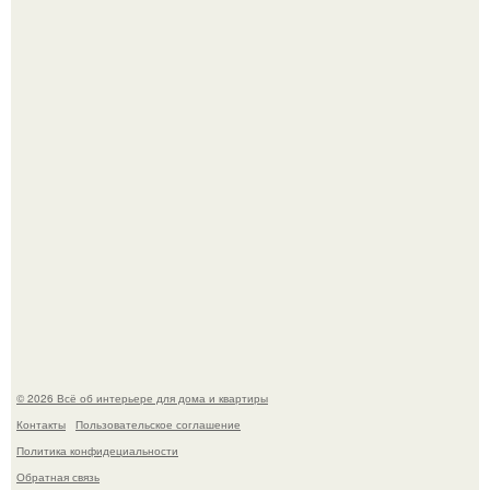
Дримскроллинг - новый формат мечтательности.
5 ошибок в планировке, из-за которых вы теряете метры.
© 2026 Всё об интерьере для дома и квартиры
Контакты
Пользовательское соглашение
Политика конфидециальности
Обратная связь