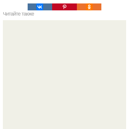
Читайте также
? 10. Ежедневных хитростей, позволяющих никогда не
делать уборку?