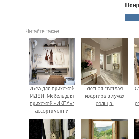
Понр
Читайте также
Икеа для прихожей
Уютная светлая
С
ИДЕИ. Мебель для
квартира в лучах
прихожей «ИКЕА»:
солнца.
р
ассортимент и
функциональные
особенности