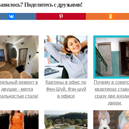
авилось? Поделитесь с друзьями!
тильный ремонт в
Картины в офис по
Почему в советс
двушке - мечта
Фен-Шуй. Фэн-шуй
квартирах став
еальностью стала!
в офисе
сразу две вход
двери.