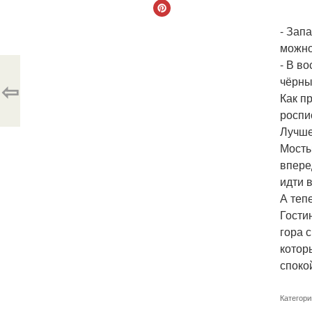
- Зап
можно
- В в
чёрны
⇦
Как п
роспи
Лучше
Мосты
впере
идти в
А теп
Гости
гора 
котор
споко
Категори