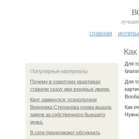
В
лучшие 
главная
интерь
Как
Для т
благо
Популярные материалы
Для т
Почему в советских квартирах
карти
ставили сразу две входные двери.
Вообщ
Круг замкнулся: психологиня
Как о
Вероника Степанова снова вышла
Нужно
замуж за собственного бывшего
мужа.
В сети продолжают обсуждать