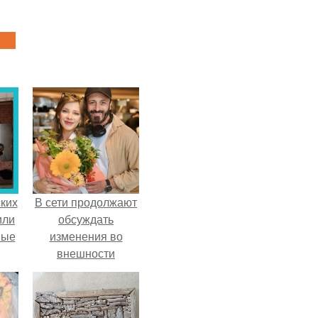
ких
В сети продолжают
или
обсуждать
ные
изменения во
внешности
актрисы.