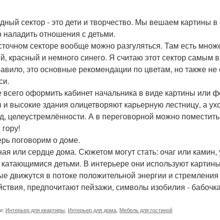
адный сектор - это дети и творчество. Мы вешаем картины в
 наладить отношения с детьми.
осточном секторе вообще можно разгуляться. Там есть множе
й, красный и немного синего. Я считаю этот сектор самым в
равило, это основные рекомендации по цветам, но также не
си.
 всего оформить кабинет начальника в виде картины или ф
 и высокие здания олицетворяют карьерную лестницу, а ух
д, целеустремлённости. А в переговорной можно поместить 
 гору!
ерь поговорим о доме.
ная или сердце дома. Сюжетом могут стать: очаг или камин
с катающимися детьми. В интерьере они используют картин
ые движутся в потоке положительной энергии и стремления
йствия, предпочитают пейзажи, символы изобилия - бабочка
и:
Интерьер для квартиры
,
Интерьер для дома
,
Мебель для гостиной