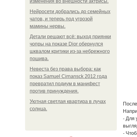
изменения во внешности актрисы.
Нейросети добрались до семейных
чатов, и теперь под угрозой
мамины нервы.
Детали решают всё: выход приянки
чопры на показе Dior обернулся
шквалом критики из-за небрежного
пошива.
Невеста без права выбора: как
показ Samuel Cirnansck 2012 года
превратил подиум в манифест
против принуждения.
Уютная светлая квартира в лучах
После
солнца.
Напри
- Для
выгляд
- Что