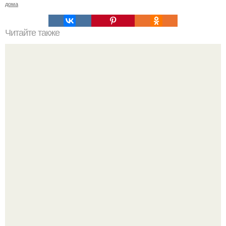
дома
Читайте также
Значение картина с волками. В том случае, если вы
любите вышивать, то наверняка задумывались о том,
что означает та или иная вышитая вами картина.