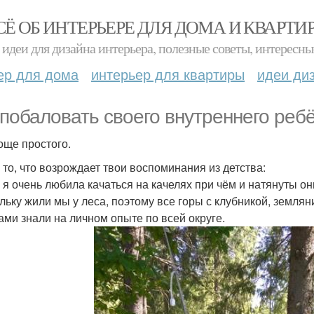
СЁ ОБ ИНТЕРЬЕРЕ ДЛЯ ДОМА И КВАРТИ
идеи для дизайна интерьера, полезные советы, интересны
ер для дома
интерьер для квартиры
идеи ди
 побаловать своего внутреннего ребё
още простого.
 то, что возрождает твои воспоминания из детства:
 я очень любила качаться на качелях при чём и натянуты о
льку жили мы у леса, поэтому все горы с клубникой, землян
ами знали на личном опыте по всей округе.