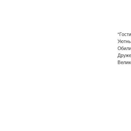
"Гост
Уютны
Обили
Друже
Велик