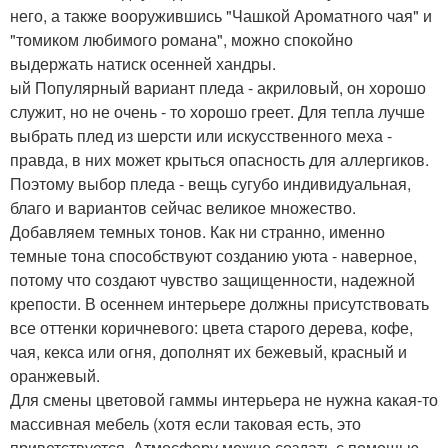
него, а также вооружившись "Чашкой Ароматного чая" и
"томиком любимого романа", можно спокойно
выдержать натиск осенней хандры.
ый Популярный вариант пледа - акриловый, он хорошо
служит, но не очень - то хорошо греет. Для тепла лучше
выбрать плед из шерсти или искусственного меха -
правда, в них может крыться опасность для аллергиков.
Поэтому выбор пледа - вещь сугубо индивидуальная,
благо и вариантов сейчас великое множество.
Добавляем темных тонов. Как ни странно, именно
темные тона способствуют созданию уюта - наверное,
потому что создают чувство защищенности, надежной
крепости. В осеннем интерьере должны присутствовать
все оттенки коричневого: цвета старого дерева, кофе,
чая, кекса или огня, дополнят их бежевый, красный и
оранжевый.
Для смены цветовой гаммы интерьера не нужна какая-то
массивная мебель (хотя если таковая есть, это
приветствуется. Атмосферу можно создать с помощью