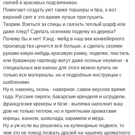
свечей в красивых подсвечниках.
Помогают создать уют также торшеры и бра, а вот
верхний свет в это время лучше приглушить.
Творим. Взяться за спицы и связать теплый шарф или
даже плед? Сделать осеннюю поделку из дерева?
Почему бы и нет! Хэнд - мейд в наш век конвейерного
производства ценится всё больше, а сделать своими
руками какую-нибудь красивую рамку, поделки, текстиль
или бумажную гирлянду могут даже полные неумехи - в
специальных магазинах для этого можно купить не
только все материалы, но и подробные инструкции с
шаблонами.
Ну и, наконец, осень - наверное, самое вкусное время
года. Русские пироги, баварские кренделя и штрудели,
французские крекеры и безе - выпечка наполнит ваш
дом не только теплом, но и приятными ароматами
корицы, ванили, шоколада, карамели и мёда.
Ну а уж если вы решились на кулинарные подвиги, то
чем это не повод позвать друзей на чашечку ароматного