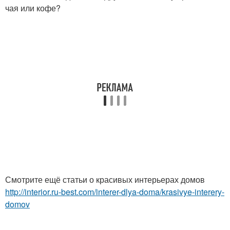
чая или кофе?
Смотрите ещё статьи о красивых интерьерах домов
http://interior.ru-best.com/interer-dlya-doma/krasivye-interery-
domov