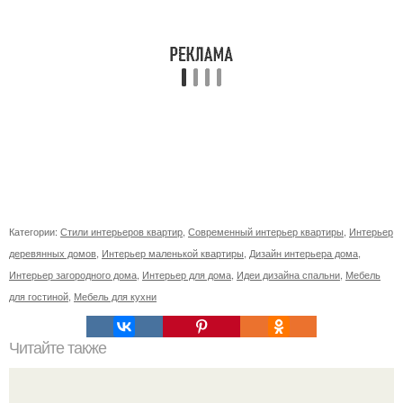
Категории:
Стили интерьеров квартир
,
Современный интерьер квартиры
,
Интерьер
деревянных домов
,
Интерьер маленькой квартиры
,
Дизайн интерьера дома
,
Интерьер загородного дома
,
Интерьер для дома
,
Идеи дизайна спальни
,
Мебель
для гостиной
,
Мебель для кухни
Читайте также