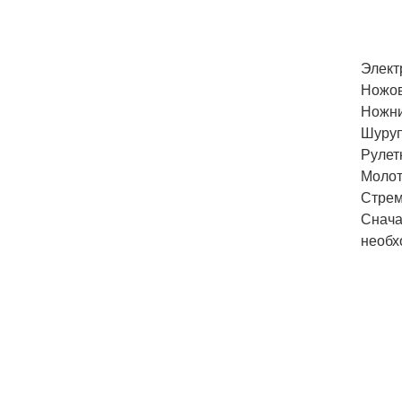
Элект
Ножов
Ножни
Шуруп
Рулет
Молот
Стрем
Снача
необх