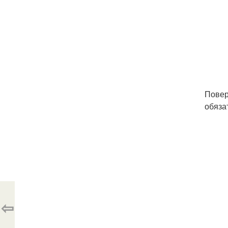
Повер
обяза
⇦