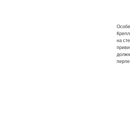
Особе
Крепл
на ст
приви
должн
перпе