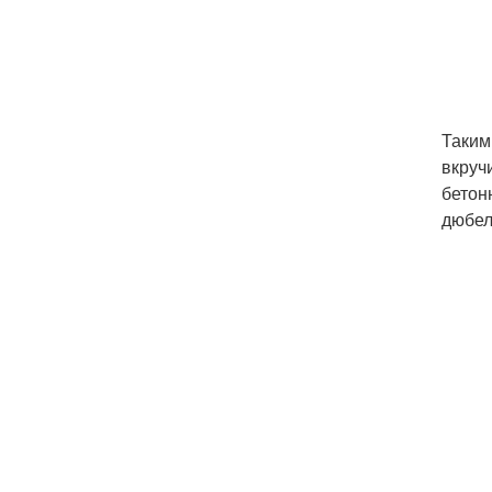
Таким
вкруч
бетон
дюбел