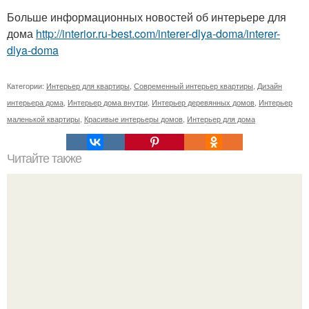
Больше информационных новостей об интерьере для
дома
http://interior.ru-best.com/interer-dlya-doma/interer-
dlya-doma
Категории:
Интерьер для квартиры
,
Современный интерьер квартиры
,
Дизайн
интерьера дома
,
Интерьер дома внутри
,
Интерьер деревянных домов
,
Интерьер
маленькой квартиры
,
Красивые интерьеры домов
,
Интерьер для дома
Читайте также
Kensington House - королевская роскошь от SHH.