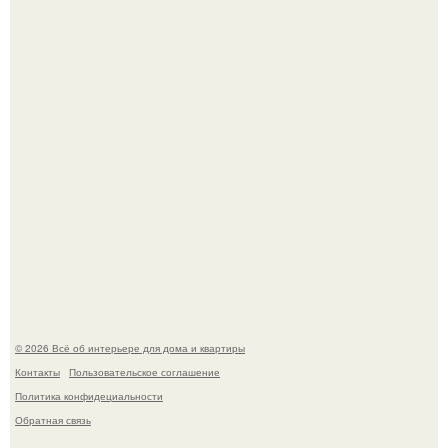
Привет всем дизайнерам интерьеров и не только!
5 ошибок в планировке, из-за которых вы теряете метры.
© 2026 Всё об интерьере для дома и квартиры
Контакты
Пользовательское соглашение
Политика конфидециальности
Обратная связь