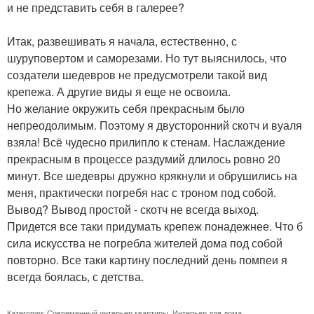
и не представить себя в галерее?
Итак, развешивать я начала, естественно, с
шуруповертом и саморезами. Но тут выяснилось, что
создатели шедевров не предусмотрели такой вид
крепежа. А другие виды я еще не освоила.
Но желание окружить себя прекрасным было
непреодолимым. Поэтому я двусторонний скотч и вуаля
взяла! Всё чудесно прилипло к стенам. Наслаждение
прекрасным в процессе раздумий длилось ровно 20
минут. Все шедевры дружно крякнули и обрушились на
меня, практически погребя нас с троном под собой.
Вывод? Вывод простой - скотч не всегда выход.
Придется все таки придумать крепеж понадежнее. Что б
сила искусства не погребла жителей дома под собой
повторно. Все таки картину последний день помпеи я
всегда боялась, с детства.
Категории:
Современный интерьер квартиры
,
Интерьер для дома