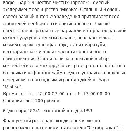
Кафе - бар "Общество Чистых Тарелок" - смелый
эксперимент сообщества "Mishka". Стильный и очень
своеобразный интерьер заведения притягивает всех
любителей необычного и оригинального. В меню
представлены различные вариации интернациональной
кухни: сулугуни в теплом лаваше, печеная свекла с
козьим сыром, суперфастфуд, суп из маракуйи,
вегетарианское меню и сладости собственного
приготовления. Среди напитков большой выбор
коктейлей из свежих фруктов и трав: граната, эстрагона,
базилика и кафрского лайма. Здесь устраивают клубные
вечеринки, по выходным играет ди-джей из бара
"Mishka".
Время: вс. -чт. : 12: 00-02: 00; пт. -сб: 12: 00-06: 00.
Средний счёт: 700 рублей.
5 "дю норд 1834" - лиговский пр., д. 41/83.
Французский ресторан - кондитерская уютно
расположился на первом этаже отеля "Октябрьская". В