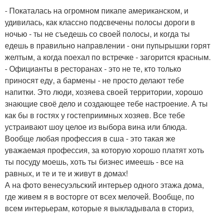
- Покаталась на огромном пикапе американском, и
удивилась, как классно подсвечены полосы дороги в
ночью - ты не съедешь со своей полосы, и когда ты
едешь в правильно направлении - они пупырышки горят
желтым, а когда поехал по встречке - загорится красным.
- Официанты в ресторанах - это не те, кто только
приносят еду, а бармены - не просто делают тебе
напитки. Это люди, хозяева своей территории, хорошо
знающие своё дело и создающее тебе настроение. А ты
как бы в гостях у гостеприимных хозяев. Все тебе
устраивают шоу целое из выбора вина или блюда.
Вообще любая профессия в сша - это такая же
уважаемая профессия, за которую хорошо платят хоть
ты посуду моешь, хоть ты бизнес имеешь - все на
равных, и те и те и живут в домах!
А на фото венесуэльский интерьер одного этажа дома,
где живем я в восторге от всех мелочей. Вообще, по
всем интерьерам, которые я выкладывала в сториз,