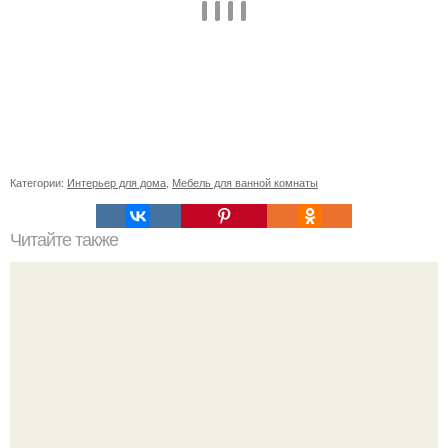
Категории:
Интерьер для дома
,
Мебель для ванной комнаты
Читайте также
Плитка для печки в доме. Плитка для печи и камина -
какую выбрать и какой лучше обложить печь в доме.