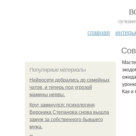
В
лучшие 
главная
интерь
Сов
Масте
экодо
Популярные материалы
ожида
Нейросети добрались до семейных
уроню
чатов, и теперь под угрозой
Как и
мамины нервы.
Круг замкнулся: психологиня
Вероника Степанова снова вышла
замуж за собственного бывшего
мужа.