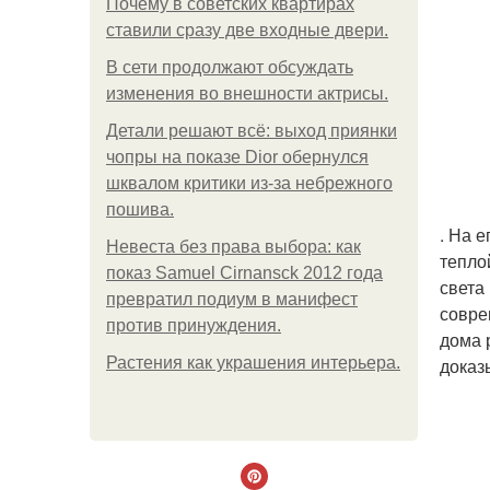
Почему в советских квартирах
ставили сразу две входные двери.
В сети продолжают обсуждать
изменения во внешности актрисы.
Детали решают всё: выход приянки
чопры на показе Dior обернулся
шквалом критики из-за небрежного
пошива.
. На 
Невеста без права выбора: как
тепло
показ Samuel Cirnansck 2012 года
света
превратил подиум в манифест
совре
против принуждения.
дома 
Растения как украшения интерьера.
доказ