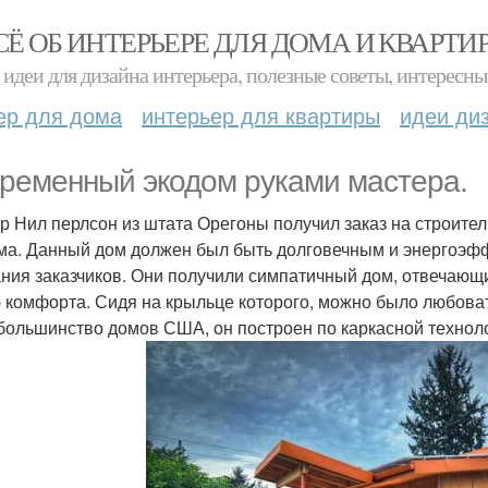
СЁ ОБ ИНТЕРЬЕРЕ ДЛЯ ДОМА И КВАРТИ
идеи для дизайна интерьера, полезные советы, интересны
ер для дома
интерьер для квартиры
идеи ди
ременный экодом руками мастера.
р Нил перлсон из штата Орегоны получил заказ на строите
ма. Данный дом должен был быть долговечным и энергоэфф
ния заказчиков. Они получили симпатичный дом, отвечающ
 комфорта. Сидя на крыльце которого, можно было любоват
 большинство домов США, он построен по каркасной технол