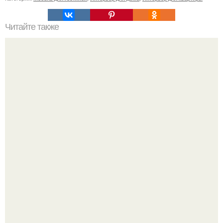
Читайте также
Интерьер спальни по фен - шуй.
Я не дизайнер интерьеров и никогда им не была.