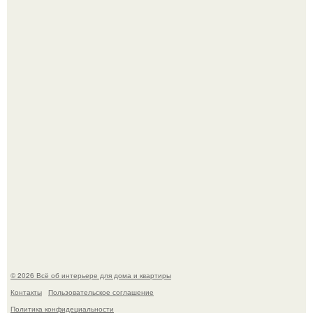
"Проиллюстрированные Люди": Томас майландер
превратил солнечные ожоги в арт - объект.
69-Летний житель Италии создал фальшивый античный
амфитеатр и долгое время успешно выдавал его за
настоящее историческое наследие.
© 2026 Всё об интерьере для дома и квартиры
Контакты
Пользовательское соглашение
Политика конфидециальности