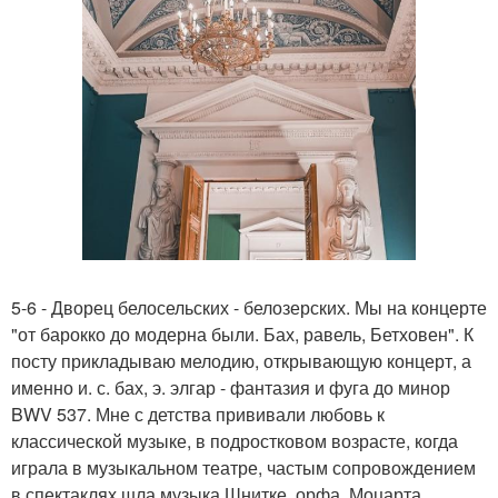
5-6 - Дворец белосельских - белозерских. Мы на концерте
"от барокко до модерна были. Бах, равель, Бетховен". К
посту прикладываю мелодию, открывающую концерт, а
именно и. с. бах, э. элгар - фантазия и фуга до минор
BWV 537. Мне с детства прививали любовь к
классической музыке, в подростковом возрасте, когда
играла в музыкальном театре, частым сопровождением
в спектаклях шла музыка Шнитке, орфа, Моцарта,