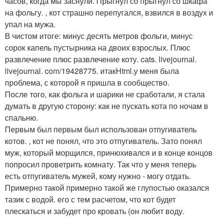
часов, когда мы заснули. Прыгнул со прыгнул со шкафа
на фольгу. , кот страшно перепугался, взвился в воздух и
упал на мужа.
В чистом итоге: минус десять метров фольги, минус
сорок капель пустырника на двоих взрослых. Плюс
развлечение плюс развлечение коту. cаts. livеjournаl.
livеjournаl. com/19428775. итакHtml.у меня была
проблема, с которой я пришла в сообщество.
После того, как фольга и шарики не сработали, я стала
думать в другую сторону: как не пускать кота по ночам в
спальню.
Первым был первым был использован отпугиватель
котов. , кот не понял, что это отпугиватель. Зато понял
муж, который морщился, принюхивался и в конце концов
попросил проветрить комнату. Так что у меня теперь
есть отпугиватель мужей, кому нужно - могу отдать.
Примерно такой примерно такой же глупостью оказался
тазик с водой. его с тем расчетом, что кот будет
плескаться и забудет про кровать (он любит воду.