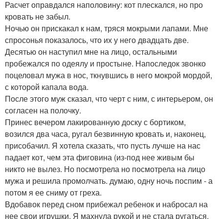
Расчет оправдался наполовину: кот плескался, но про
кровать не забыл.
Ночью он прискакал к нам, тряся мокрыми лапами. Мне
спросонья показалось, что их у него двадцать две.
Десятью он наступил мне на лицо, остальными
пробежался по одеялу и простыне. Напоследок звонко
поцеловал мужа в нос, ткнувшись в него мокрой мордой,
с которой капала вода.
После этого муж сказал, что черт с ним, с интерьером, он
согласен на полочку.
Принес вечером лакированную доску с бортиком,
возился два часа, ругал безвинную кровать и, наконец,
присобачил. Я хотела сказать, что пусть лучше на нас
падает кот, чем эта фиговина (из-под нее живым бы
никто не вылез. Но посмотрела но посмотрела на лицо
мужа и решила промолчать. думаю, одну ночь поспим - а
потом я ее сниму от греха.
Вдобавок перед сном прибежал ребенок и набросал на
нее свои игрушки. Я махнула рукой и не стала ругаться,