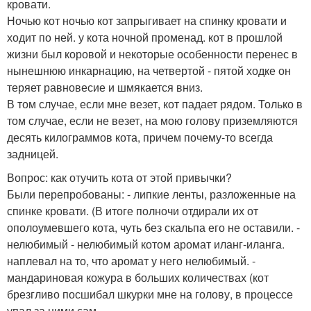
кровати.
Ночью кот ночью кот запрыгивает на спинку кровати и
ходит по ней. у кота ночной променад. кот в прошлой
жизни был коровой и некоторые особенности перенес в
нынешнюю инкарнацию, на четвертой - пятой ходке он
теряет равновесие и шмякается вниз.
В том случае, если мне везет, кот падает рядом. Только в
том случае, если не везет, на мою голову приземляются
десять килограммов кота, причем почему-то всегда
задницей.
Вопрос: как отучить кота от этой привычки?
Были перепробованы: - липкие ленты, разложенные на
спинке кровати. (В итоге полночи отдирали их от
ополоумевшего кота, чуть без скальпа его не оставили. -
нелюбимый - нелюбимый котом аромат иланг-иланга.
наплевал на то, что аромат у него нелюбимый. -
мандариновая кожура в больших количествах (кот
брезгливо посшибал шкурки мне на голову, в процессе
упал за ними сам.