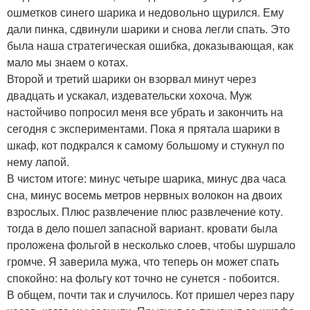
ошметков синего шарика и недовольно щурился. Ему
дали пинка, сдвинули шарики и снова легли спать. Это
была наша стратегическая ошибка, доказывающая, как
мало мы знаем о котах.
Второй и третий шарики он взорвал минут через
двадцать и ускакал, издевательски хохоча. Муж
настойчиво попросил меня все убрать и закончить на
сегодня с экспериментами. Пока я прятала шарики в
шкаф, кот подкрался к самому большому и стукнул по
нему лапой.
В чистом итоге: минус четыре шарика, минус два часа
сна, минус восемь метров нервных волокон на двоих
взрослых. Плюс развлечение плюс развлечение коту.
тогда в дело пошел запасной вариант. кровати была
проложена фольгой в несколько слоев, чтобы шуршало
громче. Я заверила мужа, что теперь он может спать
спокойно: на фольгу кот точно не сунется - побоится.
В общем, почти так и случилось. Кот пришел через пару