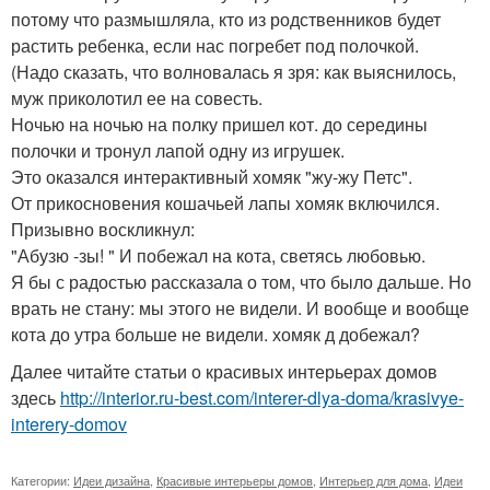
потому что размышляла, кто из родственников будет
растить ребенка, если нас погребет под полочкой.
(Надо сказать, что волновалась я зря: как выяснилось,
муж приколотил ее на совесть.
Ночью на ночью на полку пришел кот. до середины
полочки и тронул лапой одну из игрушек.
Это оказался интерактивный хомяк "жу-жу Петс".
От прикосновения кошачьей лапы хомяк включился.
Призывно воскликнул:
"Абузю -зы! " И побежал на кота, светясь любовью.
Я бы с радостью рассказала о том, что было дальше. Но
врать не стану: мы этого не видели. И вообще и вообще
кота до утра больше не видели. хомяк д добежал?
Далее читайте статьи о красивых интерьерах домов
здесь
http://interior.ru-best.com/interer-dlya-doma/krasivye-
interery-domov
Категории:
Идеи дизайна
,
Красивые интерьеры домов
,
Интерьер для дома
,
Идеи