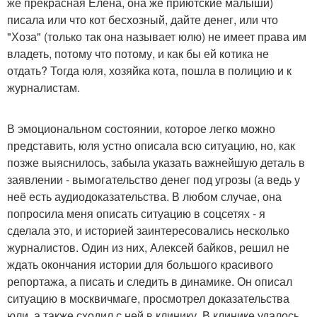
же прекрасная Елена, она же приютские малыши)
писала или что кот бесхозный, дайте денег, или что
"Хоза" (только так она называет юлю) не имеет права им
владеть, потому что потому, и как бы ей котика не
отдать? Тогда юля, хозяйка кота, пошла в полицию и к
журналистам.
В эмоциональном состоянии, которое легко можно
представить, юля устно описала всю ситуацию, но, как
позже выяснилось, забыла указать важнейшую деталь в
заявлении - вымогательство денег под угрозы (а ведь у
неё есть аудиодоказательства. В любом случае, она
попросила меня описать ситуацию в соцсетях - я
сделала это, и историей заинтересовались несколько
журналистов. Один из них, Алексей байков, решил не
ждать окончания истории для большого красивого
репортажа, а писать и следить в динамике. Он описал
ситуацию в москвичмаге, просмотрел доказательства
юли, а также сходил с ней в клинику. В клинике удалось