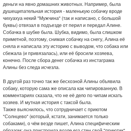
деньги на явно домашних животных. Например, была
душещипательная история - маленькую собачку вроде
чихуахуа некий "Мужчина" (так и написано, с большой
буквы) отвязал в подъезде от перил и передал Алине.
Собачка в шубке была. Шубка, видимо, была слишком
приметной, поэтому, снимая собачку на снегу, Алина её
сняла и написала эту историю с выводом, что собака или
сбежала (и привязалась), или её бросили хозяева,
конечно. После сбора денег собачка из инстаграма
Алины без следа исчезла.
В другой раз точно так же бесхозной Алины объявила
собаку, которую сама же описала как чипированную. В
комментариях сказала, что не её дело по чипам искать
хозяев. И мутная история с таксой была.
Также выяснилось, что сотрудничает с приютом
"Солнцево" (который, кстати, занимается только
собаками), о чём везде пишет, Алина специфическим
образом: она пристроила возле его стен свой "приютик"