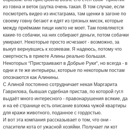
из говна и веток (шутка очень такая. В том случае, если
посмотреть видео из инстаграма, там щенки в загоне по
своему говну бегают и едят из грязных мисок, которые
между приёмами пищи никто не моет. Там появляются
какие-то собачки, на них собирают деньги, потом собачки
умирают. Некоторые просто исчезают - возможно, за
выкуп вернувшись к хозяевам. Я надеюсь, потому что
смертность в приюте Алины реально большая.
Некоторых "Пристраивают в Добрые Руки", но всегда - в
одни и те же интерьеры, которые по некоторым постам
опознаются как Алинины.
С Алиной постоянно сотрудничает некая Маргарита
Гаврилова, бывшая судебная пристав, по которой гугл
выдаёт много интересного - правонарушения всякие, да
и на её странице есть описание взлома чужой квартиры
для кражи животного, поданное с гордостью.
И вот эта компания рассказывает о том, что они -
спасители кота от ужасной хозяйки. Получает ли кот