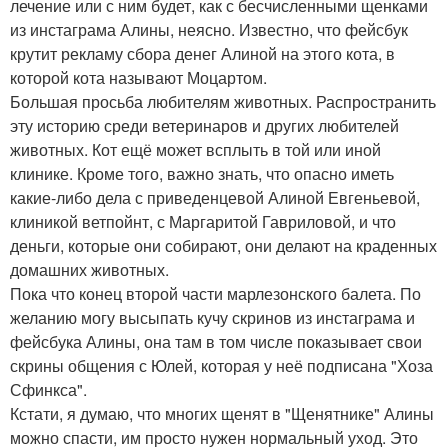
лечение или с ним будет, как с бесчисленными щенками
из инстаграма Алины, неясно. Известно, что фейсбук
крутит рекламу сбора денег Алиной на этого кота, в
которой кота называют Моцартом.
Большая просьба любителям животных. Распространить
эту историю среди ветеринаров и других любителей
животных. Кот ещё может всплыть в той или иной
клинике. Кроме того, важно знать, что опасно иметь
какие-либо дела с приведенцевой Алиной Евгеньевой,
клиникой ветпойнт, с Маргаритой Гавриловой, и что
деньги, которые они собирают, они делают на краденных
домашних животных.
Пока что конец второй части марлезонского балета. По
желанию могу высыпать кучу скринов из инстаграма и
фейсбука Алины, она там в том числе показывает свои
скрины общения с Юлей, которая у неё подписана "Хоза
Сфинкса".
Кстати, я думаю, что многих щенят в "Щенятнике" Алины
можно спасти, им просто нужен нормальный уход. Это