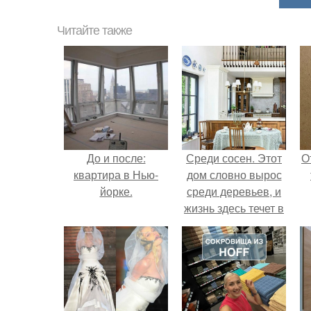
Читайте также
До и после:
Среди сосен. Этот
О
квартира в Нью-
дом словно вырос
йорке.
среди деревьев, и
жизнь здесь течет в
собственном ритме
- спокойно, без
спешки и лишнего
шума.