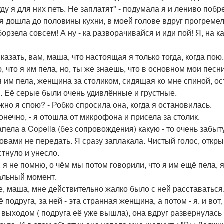
ду я для них петь. Не заплатят" - подумала я и лениво побр
 я дошла до половины кухни, в моей голове вдруг прогремел
борзела совсем! А ну - ка разворачивайся и иди пой! Я, на к
казать, вам, маша, что настоящая я только тогда, когда пою
, что я им пела, но, ты же знаешь, что в основном мои песн
я им пела, женщина за столиком, сидящая ко мне спиной, ос
. Eё серые были очень удивлённые и грустные.
ожно я спою? - Робко спросила она, когда я остановилась.
конечно, - я отошла от микрофона и присела за столик.
апела a Copella (без сопровождения) какую - то очень забы
ловами не передать. Я сразу заплакала. Чистый голос, откр
стнуло и унесло.
 я не помню, о чём мы потом говорили, что я им ещё пела, 
льный момент.
е, маша, мне действительно жалко было с ней расставаться
ё подруга, за ней - эта странная женщина, а потом - я. и во
 выходом ( подруга её уже вышла), она вдруг развернулась 