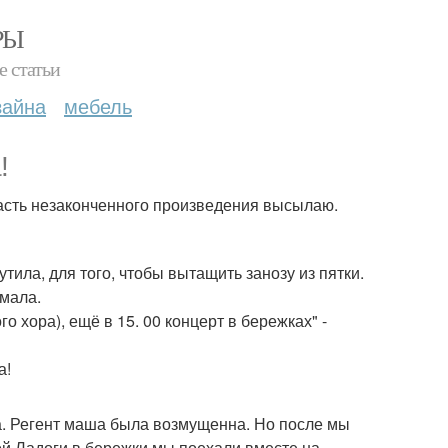
РЫ
е статьи
зайна
мебель
!
часть незаконченного произведения высылаю.
тила, для того, чтобы вытащить занозу из пятки.
омала.
го хора), ещё в 15. 00 концерт в бережках" -
а. Регент маша была возмущенна. Но после мы
ой Ладоги в бережки мы поехали вместе на