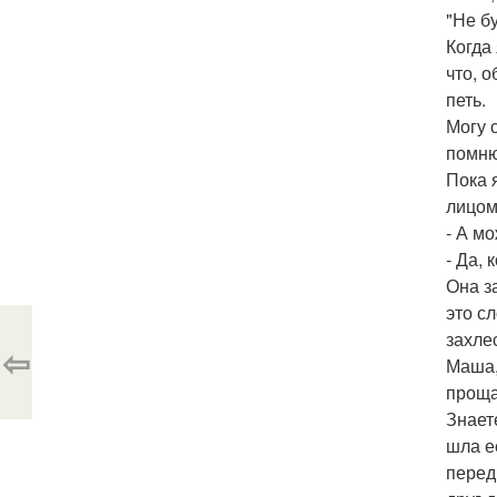
"Не бу
Когда
что, о
петь.
Могу с
помню
Пока 
лицом
- А м
- Да, 
Она з
это с
захле
⇦
Маша,
проща
Знает
шла е
перед