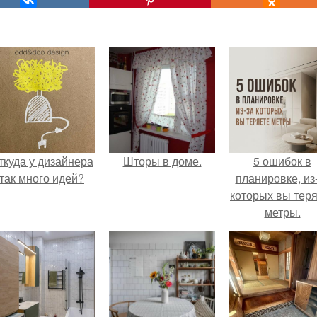
ткуда у дизайнера
Шторы в доме.
5 ошибок в
так много идей?
планировке, из
которых вы тер
метры.