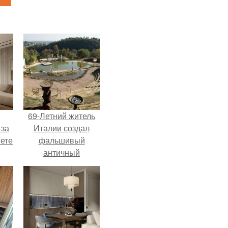
69-Летний житель
-за
Италии создал
яете
фальшивый
античный
амфитеатр и
долгое время
успешно выдавал
его за настоящее
историческое
наследие.