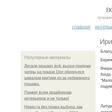
В
лучшие 
главная
интерь
Ири
Благо
Популярные материалы
Береж
Детали решают всё: выход приянки
Вчера
чопры на показе Dior обернулся
Когда
шквалом критики из-за небрежного
"Мало 
пошива.
подум
Привет всем дизайнерам
интерьеров и не только!
Литур
Невеста без права выбора: как
помир