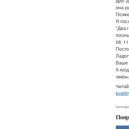
друг 
она у
Позже
Я пос
"Два 
посещ
08. 11
Посто
Ладог
Ваше 
А ког
закрыл
Читай
kvarti
Категори
Понр