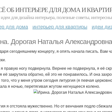
СЁ ОБ ИНТЕРЬЕРЕ ДЛЯ ДОМА И КВАРТИ
идеи для дизайна интерьера, полезные советы, интересны
ер для дома
интерьер для квартиры
идеи ди
на. Дорогая Наталья Александровна
даря сегодняшнему концерту, я опять начала писать. Вам 
ки.
 я правую ногу подвернула. Вернее не подвернула, я её скру
 я её закрутила обратно, ей это не понравилось. И она захр
того, что у меня утром сегодня литургия (я певчая церковно
ала я ночью, перетягивая жгутом негнущееся колено.
гия я отстояла мужественно. Но от венчания подло сбежал
ились у меня в доме, я немножко выпила коньяка и из стар