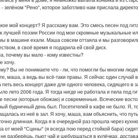
 - зелёном "Рено", которое заботливо нам прислала директ
акое мой концерт? Я расскажу вам. Это смесь песен под гита
ок лучшей поэзии России под мои скромные музыкальные и
мы в машине ехали. Маша совсем оттаяла и мы разговорили
еством, в своё время я подарила ей свой диск.
на, почему вы мало - кому известны?
не хочу.
ему? Вы не понимаете что - ли, что помогли бы многим люд
ете, маша, а ведь вы всё-таки правы. Я сейчас один случай 
а петь весь концерт даже для одного человека, сидящего в з
ыло лето 2006 года. Я тогда нигде не работала и пела под ги
е песни (которые обожаю) и современные. Всяческие востор
ый будничный день был. Посетителей в кафе не было. Я, то
ащалась из неё в зал. Я хочу, маша, вам объяснить, что пут
точно длинная. Когда я в очередной раз прошла через кухню 
ка от моей "Сцены" (я всегда пою перед стойкой бара) сидят
, не разберёшь, пьют чай и шебуршаться в кулёчках, достав