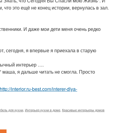
ны Знать, что Сегодня Вы Спасли мою Жизнь". И
 что это ещё не конец истории, вернулась в зал.
ственники. И даже мои дети меня очень редко
т, сегодня, я впервые я приехала в старую
бычный интерьер ….
" маша, я дальше читать не смогла. Просто
http://interior.ru-best.com/interer-dlya-
бель для кухни
,
Интерьер кухни в доме
,
Красивые интерьеры домов