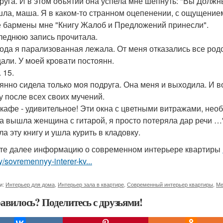
друга. И в этом объятии она успела мне шепнуть: "Вы Долж
шла, маша. Я в каком-то странном оцепенении, с ощущением,
 бармены мне "Книгу Жалоб и Предложений принесли".
леднюю запись прочитала.
года я парализованная лежала. От меня отказались все род
али. У моей кровати постоянн.
. 15.
янно сидела только моя подруга. Она меня и выходила. И во
у после всех своих мучений.
кафе - удивительное! Эти окна с цветными витражами, нео
да вышла женщина с гитарой, я просто потеряла дар речи …
а эту книгу и ушла курить в кладовку.
те далее информацию о современном интерьере квартиры
ry/sovremennyy-interer-kv...
и:
Интерьер для дома
,
Интерьер зала в квартире
,
Современный интерьер квартиры
,
Ме
авилось? Поделитесь с друзьями!