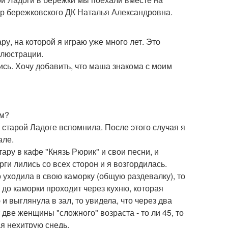
ор бережковского ДК Наталья Александровна.
ру, на которой я играю уже много лет. Это
ллюстрации.
сь. Хочу добавить, что маша знакома с моим
ям?
в старой Ладоге вспомнила. После этого случая я
але.
тару в кафе "Князь Рюрик" и свои песни, и
ги лились со всех сторон и я возгордилась.
 уходила в свою каморку (общую раздевалку), то
ь до каморки проходит через кухню, которая
и выглянула в зал, то увидела, что через два
 две женщины "сложного" возраста - то ли 45, то
ая нехитрую снедь.