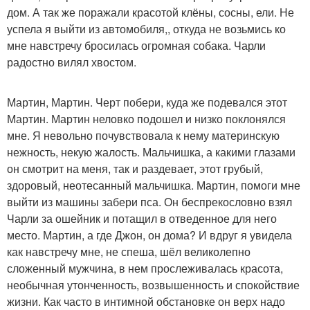
дом. А так же поражали красотой клёны, сосны, ели. Не
успела я выйти из автомобиля,, откуда не возьмись ко
мне навстречу бросилась огромная собака. Чарли
радостно вилял хвостом.
Мартин, Мартин. Черт побери, куда же подевался этот
Мартин. Мартин неловко подошел и низко поклонялся
мне. Я невольно почувствовала к нему материнскую
нежность, некую жалость. Мальчишка, а какими глазами
он смотрит на меня, так и раздевает, этот грубый,
здоровый, неотесанный мальчишка. Мартин, помоги мне
выйти из машины забери пса. Он беспрекословно взял
Чарли за ошейник и потащил в отведенное для него
место. Мартин, а где Джон, он дома? И вдруг я увидела
как навстречу мне, не спеша, шёл великолепно
сложенный мужчина, в нем прослеживалась красота,
необычная утонченность, возвышенность и спокойствие
жизни. Как часто в интимной обстановке он верх надо