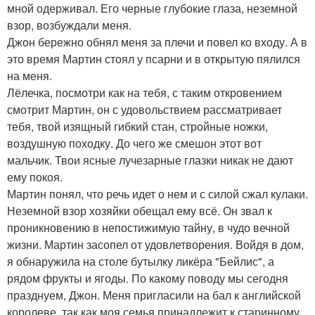
мной одерживал. Его черные глубокие глаза, неземной
взор, возбуждали меня.
Джон бережно обнял меня за плечи и повел ко входу. А в
это время Мартин стоял у псарни и в открытую пялился
на меня.
Лёлечка, посмотри как на тебя, с таким откровением
смотрит Мартин, он с удовольствием рассматривает
тебя, твой изящный гибкий стан, стройные ножки,
воздушную походку. До чего же смешон этот вот
мальчик. Твои ясные лучезарные глазки никак не дают
ему покоя.
Мартин понял, что речь идет о нем и с силой сжал кулаки.
Неземной взор хозяйки обещал ему всё. Он звал к
проникновению в непостижимую тайну, в чудо вечной
жизни. Мартин засопел от удовлетворения. Войдя в дом,
я обнаружила на столе бутылку ликёра "Бейлис", а
рядом фрукты и ягоды. По какому поводу мы сегодня
празднуем, Джон. Меня пригласили на бал к английской
королеве, так как моя семья принадлежит к старинному