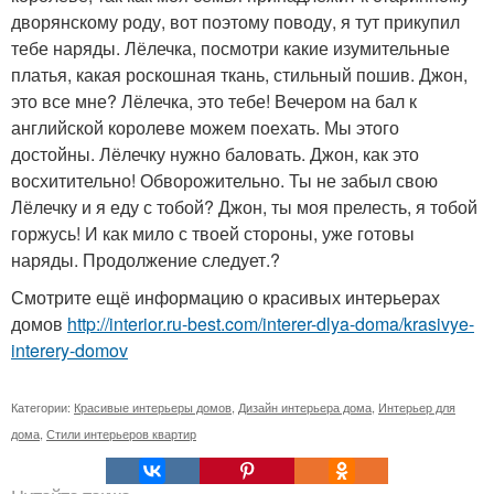
дворянскому роду, вот поэтому поводу, я тут прикупил
тебе наряды. Лёлечка, посмотри какие изумительные
платья, какая роскошная ткань, стильный пошив. Джон,
это все мне? Лёлечка, это тебе! Вечером на бал к
английской королеве можем поехать. Мы этого
достойны. Лёлечку нужно баловать. Джон, как это
восхитительно! Обворожительно. Ты не забыл свою
Лёлечку и я еду с тобой? Джон, ты моя прелесть, я тобой
горжусь! И как мило с твоей стороны, уже готовы
наряды. Продолжение следует.?
Смотрите ещё информацию о красивых интерьерах
домов
http://interior.ru-best.com/interer-dlya-doma/krasivye-
interery-domov
Категории:
Красивые интерьеры домов
,
Дизайн интерьера дома
,
Интерьер для
дома
,
Стили интерьеров квартир