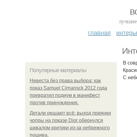
В
лучшие 
главная
интерь
Инт
В сов
Краси
Популярные материалы
С неб
Невеста без права выбора: как
показ Samuel Cirnansck 2012 года
превратил подиум в манифест
против принуждения.
Детали решают всё: выход приянки
чопры на показе Dior обернулся
шквалом критики из-за небрежного
пошива.