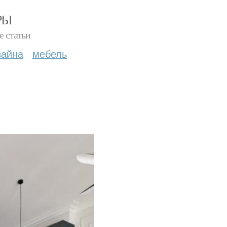
РЫ
е статьи
зайна
мебель