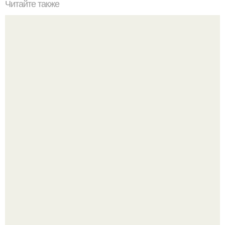
Читайте также
Идеи дизайна фартука для кухни.
Привет! Хочу поделиться моим давним и очередным
неопубликованным проектом.