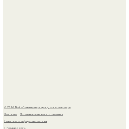
Невеста без права выбора: как показ Samuel Cirnansck
2012 года превратил подиум в манифест против
принуждения.
Сокровища из Hoff.
© 2026 Всё об интерьере для дома и квартиры
Контакты
Пользовательское соглашение
Политика конфидециальности
Обратная связь