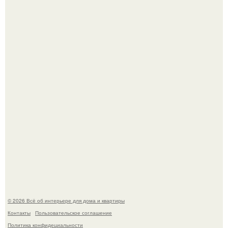
Эко - панно "Песочный Берег":
Преображение в ванной на ул. генерала Григорова, д.
36!
© 2026 Всё об интерьере для дома и квартиры
Контакты
Пользовательское соглашение
Политика конфидециальности