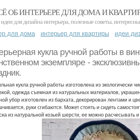
СЁ ОБ ИНТЕРЬЕРЕ ДЛЯ ДОМА И КВАРТИ
идеи для дизайна интерьера, полезные советы, интересны
ер для дома
интерьер для квартиры
идеи ди
ерьерная кукла ручной работы в вин
нственном экземпляре - эксклюзивн
здник.
ильная кукла ручной работы изготовлена из экологически ч
кой, одежда съемная из натуральных материалов, украше
ной убор изготовлен из бархата, декорирован лентами и цв
ачивается, руки сгибаются. Может стоять и сидеть самосто
ска из натуральной козьей шерсти, ее можно расчесывать и 