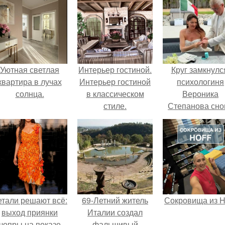
Уютная светлая
Интерьер гостиной.
Круг замкнулс
квартира в лучах
Интерьер гостиной
психологиня
солнца.
в классическом
Вероника
стиле.
Степанова сно
вышла замуж 
собственног
бывшего мужа
етали решают всё:
69-Летний житель
Сокровища из Ho
выход приянки
Италии создал
чопры на показе
фальшивый