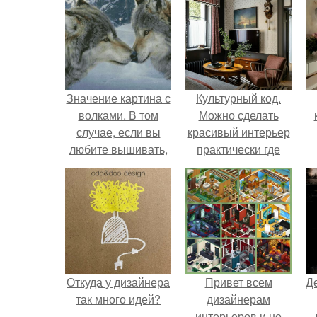
Значение картина с
Культурный код.
волками. В том
Можно сделать
случае, если вы
красивый интерьер
любите вышивать,
практически где
то наверняка
угодно.
задумывались о
том, что означает та
или иная вышитая
вами картина.
Откуда у дизайнера
Привет всем
Д
так много идей?
дизайнерам
интерьеров и не