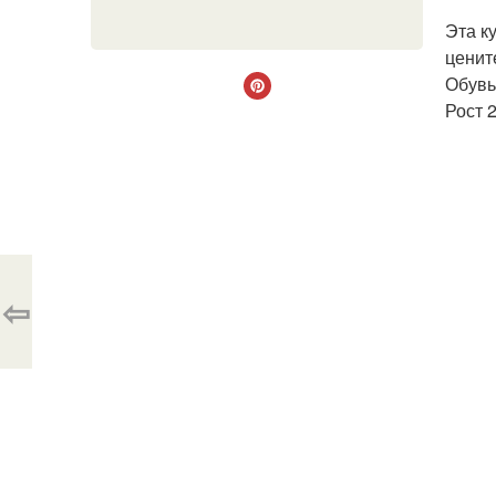
Эта к
ценит
Обувь
Рост 
⇦