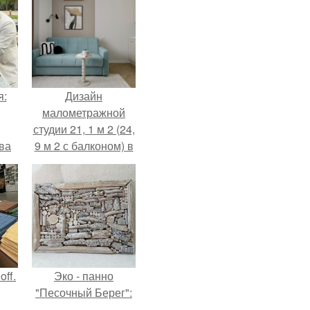
я:
Дизайн
малометражной
студии 21, 1 м 2 (24,
ва
9 м 2 с балконом) в
за
Краснодаре.
о
.
ff.
Эко - панно
"Песочный Берег":