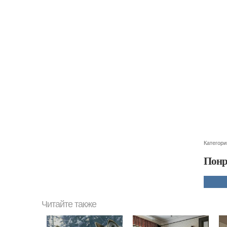
Категори
Понр
Читайте также