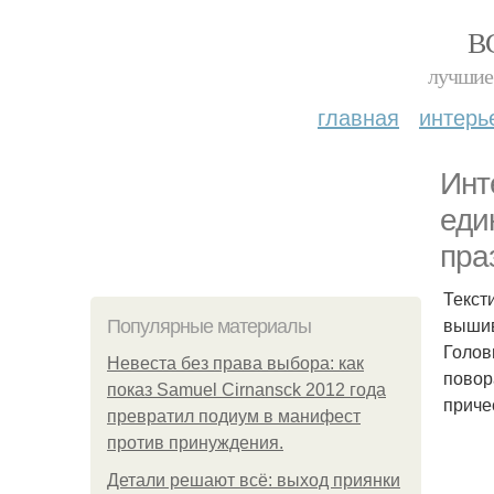
В
лучшие 
главная
интерь
Инт
еди
пра
Текст
вышив
Популярные материалы
Голов
Невеста без права выбора: как
повор
показ Samuel Cirnansck 2012 года
приче
превратил подиум в манифест
против принуждения.
Детали решают всё: выход приянки